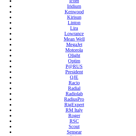
Icom
Iridium
Kenwood
Kirisun
Linton
Lira
Lowrance
Mean Well
MegaJet
Motorola
Olight
Optim
P@RUS
President
QJE
Racio
Radial
Radiolab
RadiusPro
RigExpert
RM Italy
Roger
RSC
Scout
Sensear