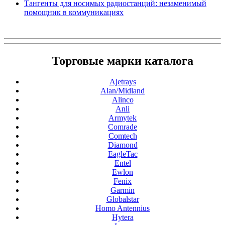
Тангенты для носимых радиостанций: незаменимый
помощник в коммуникациях
Торговые марки каталога
Ajetrays
Alan/Midland
Alinco
Anli
Armytek
Comrade
Comtech
Diamond
EagleTac
Entel
Ewlon
Fenix
Garmin
Globalstar
Homo Antennius
Hytera