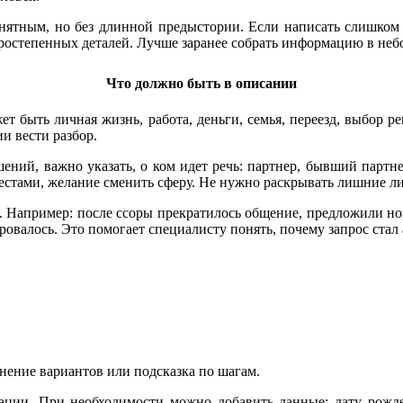
нятным, но без длинной предыстории. Если написать слишком м
ростепенных деталей. Лучше заранее собрать информацию в неб
Что должно быть в описании
ет быть личная жизнь, работа, деньги, семья, переезд, выбор р
ии вести разбор.
ений, важно указать, о ком идет речь: партнер, бывший партне
естами, желание сменить сферу. Не нужно раскрывать лишние ли
ос. Например: после ссоры прекратилось общение, предложили но
ировалось. Это помогает специалисту понять, почему запрос ста
внение вариантов или подсказка по шагам.
ации. При необходимости можно добавить данные: дату рожде