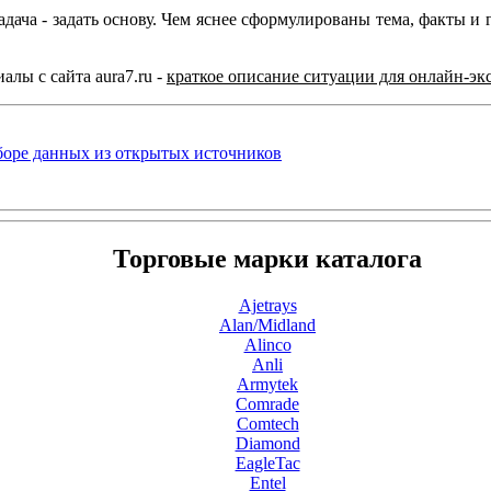
дача - задать основу. Чем яснее сформулированы тема, факты и 
алы с сайта aura7.ru -
краткое описание ситуации для онлайн-эк
сборе данных из открытых источников
Торговые марки каталога
Ajetrays
Alan/Midland
Alinco
Anli
Armytek
Comrade
Comtech
Diamond
EagleTac
Entel