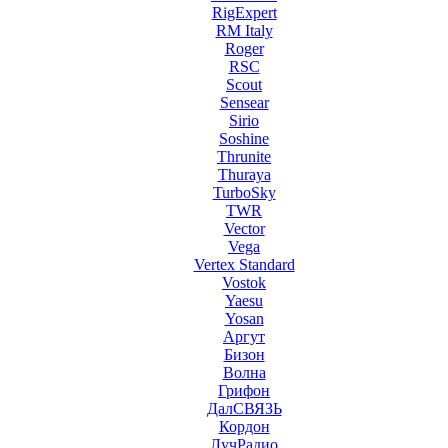
RigExpert
RM Italy
Roger
RSC
Scout
Sensear
Sirio
Soshine
Thrunite
Thuraya
TurboSky
TWR
Vector
Vega
Vertex Standard
Vostok
Yaesu
Yosan
Аргут
Бизон
Волна
Грифон
ДалСВЯЗЬ
Кордон
ЛучРадио