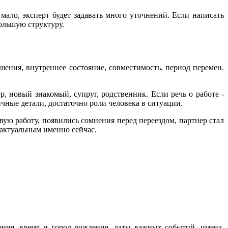
ало, эксперт будет задавать много уточнений. Если написать
ольшую структуру.
ешения, внутреннее состояние, совместимость, период перемен.
р, новый знакомый, супруг, родственник. Если речь о работе -
чные детали, достаточно роли человека в ситуации.
вую работу, появились сомнения перед переездом, партнер стал
л актуальным именно сейчас.
ния, время и город рождения, даты важных событий, имена,