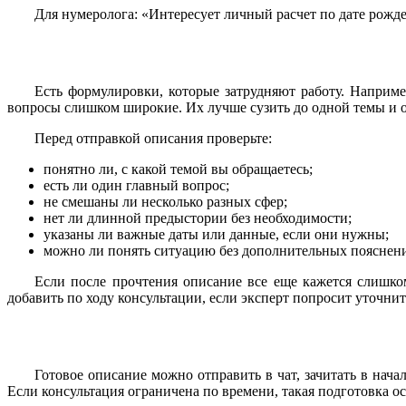
Для нумеролога: «Интересует личный расчет по дате рожде
Есть формулировки, которые затрудняют работу. Например
вопросы слишком широкие. Их лучше сузить до одной темы и о
Перед отправкой описания проверьте:
понятно ли, с какой темой вы обращаетесь;
есть ли один главный вопрос;
не смешаны ли несколько разных сфер;
нет ли длинной предыстории без необходимости;
указаны ли важные даты или данные, если они нужны;
можно ли понять ситуацию без дополнительных пояснен
Если после прочтения описание все еще кажется слишко
добавить по ходу консультации, если эксперт попросит уточнит
Готовое описание можно отправить в чат, зачитать в нача
Если консультация ограничена по времени, такая подготовка о