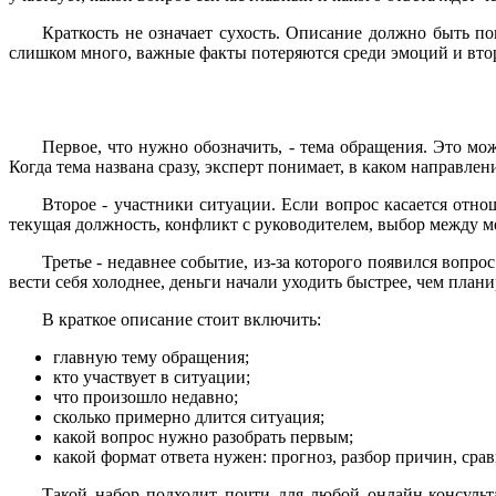
Краткость не означает сухость. Описание должно быть по
слишком много, важные факты потеряются среди эмоций и вто
Первое, что нужно обозначить, - тема обращения. Это мож
Когда тема названа сразу, эксперт понимает, в каком направлен
Второе - участники ситуации. Если вопрос касается отнош
текущая должность, конфликт с руководителем, выбор между м
Третье - недавнее событие, из-за которого появился вопр
вести себя холоднее, деньги начали уходить быстрее, чем план
В краткое описание стоит включить:
главную тему обращения;
кто участвует в ситуации;
что произошло недавно;
сколько примерно длится ситуация;
какой вопрос нужно разобрать первым;
какой формат ответа нужен: прогноз, разбор причин, сра
Такой набор подходит почти для любой онлайн-консульт