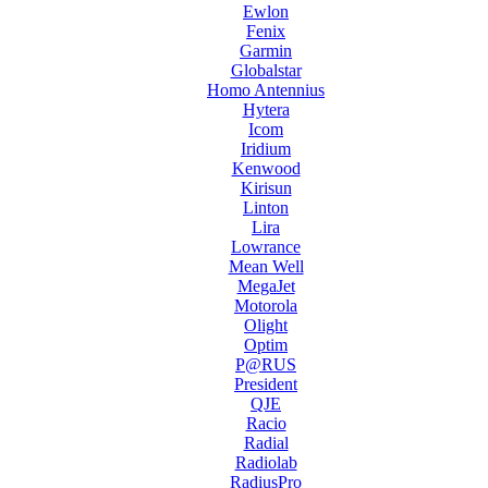
Ewlon
Fenix
Garmin
Globalstar
Homo Antennius
Hytera
Icom
Iridium
Kenwood
Kirisun
Linton
Lira
Lowrance
Mean Well
MegaJet
Motorola
Olight
Optim
P@RUS
President
QJE
Racio
Radial
Radiolab
RadiusPro