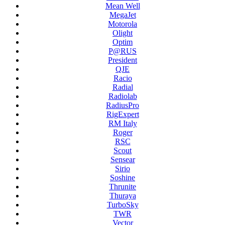
Mean Well
MegaJet
Motorola
Olight
Optim
P@RUS
President
QJE
Racio
Radial
Radiolab
RadiusPro
RigExpert
RM Italy
Roger
RSC
Scout
Sensear
Sirio
Soshine
Thrunite
Thuraya
TurboSky
TWR
Vector