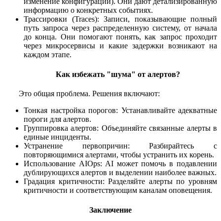
изменение конфигурации). Они дают детализированную
информацию о конкретных событиях.
Трассировки (Traces): Записи, показывающие полный
путь запроса через распределенную систему, от начала
до конца. Они помогают понять, как запрос проходит
через микросервисы и какие задержки возникают на
каждом этапе.
Как избежать "шума" от алертов?
Это общая проблема. Решения включают:
Тонкая настройка порогов: Устанавливайте адекватные
пороги для алертов.
Группировка алертов: Объединяйте связанные алерты в
единые инциденты.
Устранение первопричин: Разбирайтесь с
повторяющимися алертами, чтобы устранить их корень.
Использование AIOps: AI может помочь в подавлении
дублирующихся алертов и выделении наиболее важных.
Градация критичности: Разделяйте алерты по уровням
критичности и соответствующим каналам оповещения.
Заключение