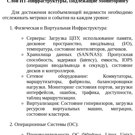
Слои ИТ-Инфраструктуры, Подлежащие Мониторингу
Для достижения всеобъемлющей видимости необходимо
отслеживать метрики и события на каждом уровне:
Физическая и Виртуальная Инфраструктура:
Серверы: Загрузка ЦПУ, использование памяти,
дисковое пространство, ввод/вывод (I/O),
температура, состояние вентиляторов, датчиков.
Хранилища данных (SAN/NAS): Пропускная
способность, задержки (latency), емкость, IOPS
(операции ввода/вывода в секунду), состояние
дисков и контроллеров.
Сетевое оборудование: Коммутаторы,
маршрутизаторы, файрволы, балансировщики
нагрузки. Мониторинг состояния портов, загрузки
интерфейсов, ошибок, трафика, доступности,
таблиц маршрутизации.
Виртуализация: Состояние гипервизоров, загрузка
ресурсов виртуальных машин, миграции,
состояние кластеров.
Операционные Системы (ОС):
Производительность ОС (Windows, Linux, Unix):