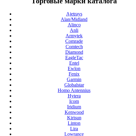
Торговые марки каталога
Ajetrays
Alan/Midland
Alinco
Anli
Armytek
Comrade
Comtech
Diamond
EagleTac
Entel
Ewlon
Fenix
Garmin
Globalstar
Homo Antennius
Hytera
Icom
Iridium
Kenwood
Kirisun
Linton
Lira
Lowrance