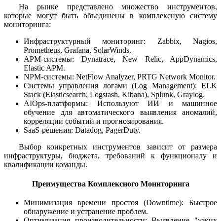
На рынке представлено множество инструментов,
которые могут быть объединены в комплексную систему
мониторинга:
Инфраструктурный мониторинг: Zabbix, Nagios,
Prometheus, Grafana, SolarWinds.
APM-системы: Dynatrace, New Relic, AppDynamics,
Elastic APM.
NPM-системы: NetFlow Analyzer, PRTG Network Monitor.
Системы управления логами (Log Management): ELK
Stack (Elasticsearch, Logstash, Kibana), Splunk, Graylog.
AIOps-платформы: Используют ИИ и машинное
обучение для автоматического выявления аномалий,
корреляции событий и прогнозирования.
SaaS-решения: Datadog, PagerDuty.
Выбор конкретных инструментов зависит от размера
инфраструктуры, бюджета, требований к функционалу и
квалификации команды.
Преимущества Комплексного Мониторинга
Минимизация времени простоя (Downtime): Быстрое
обнаружение и устранение проблем.
Оптимизация производительности: Выявление "узких