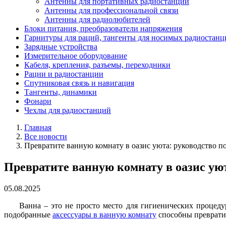
Антенны для портативных радиостанций
Антенны для профессиональной связи
Антенны для радиолюбителей
Блоки питания, преобразователи напряжения
Гарнитуры для раций, тангенты для носимых радиостанц
Зарядные устройства
Измерительное оборудование
Кабеля, крепления, разъемы, переходники
Рации и радиостанции
Спутниковая связь и навигация
Тангенты, динамики
Фонари
Чехлы для радиостанций
Главная
Все новости
Превратите ванную комнату в оазис уюта: руководство п
Превратите ванную комнату в оазис уют
05.08.2025
Ванна – это не просто место для гигиенических процеду
подобранные
аксессуары в ванную комнату
способны превратит