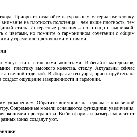
кора. Приоритет отдавайте натуральным материалам: хлопку,
 внимание на плотность полотенца – чем выше плотность, тем
единый стиль. Интересные решения – полотенца с вышивкой,
ть с цветами, но помните о гармоничном сочетании с общим
скими узорами или цветочными мотивами.
ели
 могут стать стильными акцентами. Избегайте материалов,
мике, пластику высокого качества, стеклу. Актуальны сейчас
с античной отделкой. Выбирая аксессуары, ориентируйтесь на
в создаст ощущение завершенности и гармонии.
им украшением. Обратите внимание на зеркала с подсветкой
иметру. Современные модели оснащаются функциями увеличения,
ля экономии пространства. Выбор формы и размера зависит от
 разных зонах создадут уют.
канчики