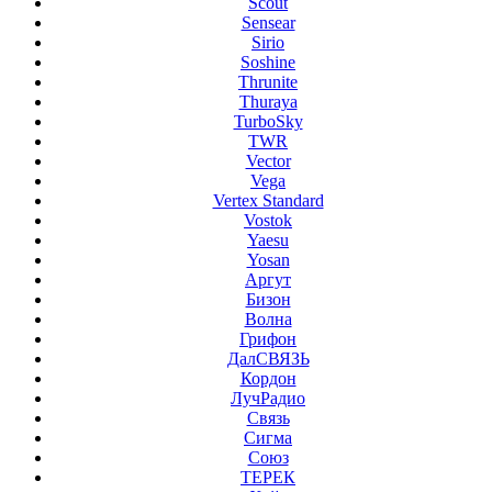
Scout
Sensear
Sirio
Soshine
Thrunite
Thuraya
TurboSky
TWR
Vector
Vega
Vertex Standard
Vostok
Yaesu
Yosan
Аргут
Бизон
Волна
Грифон
ДалСВЯЗЬ
Кордон
ЛучРадио
Связь
Сигма
Союз
ТЕРЕК