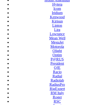
Homo Antennius
Hytera
Icom
Iridium
Kenwood
Kirisun
Linton
Lira
Lowrance
Mean Well
MegaJet
Motorola
Olight
Optim
P@RUS
President
QJE
Racio
Radial
Radiolab
RadiusPro
RigExpert
RM Italy
Roger
RSC