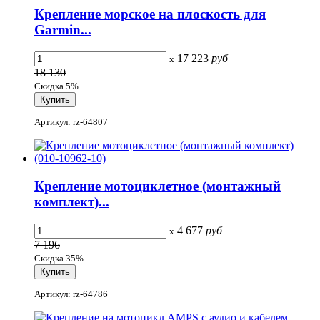
Крепление морское на плоскость для
Garmin...
17 223
руб
x
18 130
Скидка 5%
Артикул: rz-64807
Крепление мотоциклетное (монтажный
комплект)...
4 677
руб
x
7 196
Скидка 35%
Артикул: rz-64786