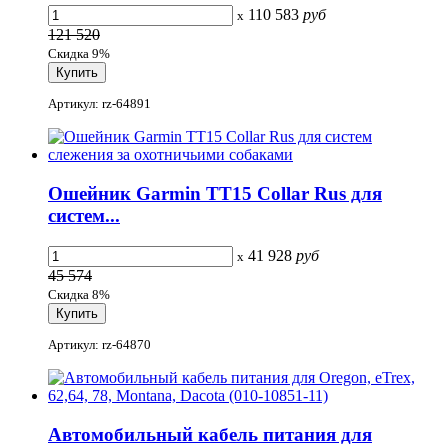
110 583
руб
x
121 520
Скидка 9%
Артикул: rz-64891
Ошейник Garmin TT15 Collar Rus для
систем...
41 928
руб
x
45 574
Скидка 8%
Артикул: rz-64870
Автомобильный кабель питания для