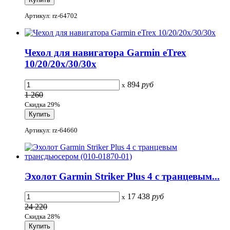
Артикул: rz-64702
Чехол для навигатора Garmin eTrex
10/20/20x/30/30x
894
руб
x
1 260
Скидка 29%
Артикул: rz-64660
Эхолот Garmin Striker Plus 4 c транцевым...
17 438
руб
x
24 220
Скидка 28%