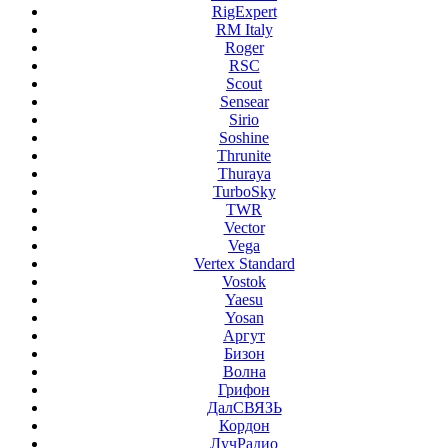
RigExpert
RM Italy
Roger
RSC
Scout
Sensear
Sirio
Soshine
Thrunite
Thuraya
TurboSky
TWR
Vector
Vega
Vertex Standard
Vostok
Yaesu
Yosan
Аргут
Бизон
Волна
Грифон
ДалСВЯЗЬ
Кордон
ЛучРадио