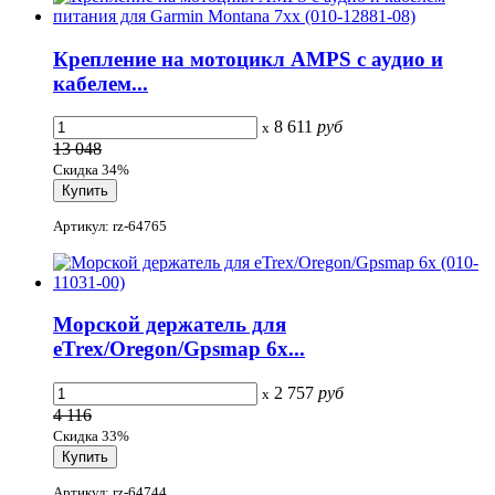
Крепление на мотоцикл AMPS с аудио и
кабелем...
8 611
руб
x
13 048
Скидка 34%
Артикул: rz-64765
Морской держатель для
eTrex/Oregon/Gpsmap 6x...
2 757
руб
x
4 116
Скидка 33%
Артикул: rz-64744