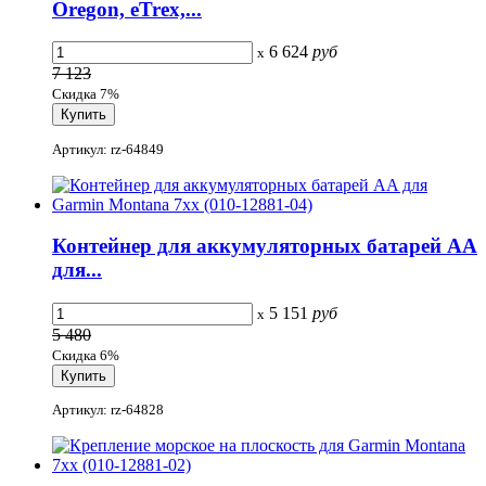
Oregon, eTrex,...
6 624
руб
x
7 123
Скидка 7%
Артикул: rz-64849
Контейнер для аккумуляторных батарей AA
для...
5 151
руб
x
5 480
Скидка 6%
Артикул: rz-64828