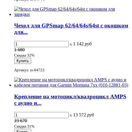
Чехол для GPSmap 62/64/64s/64st с окошком
для...
1 142
руб
x
1 680
Скидка 32%
Артикул: rz-64723
Крепление на мотоцикл/квадроцикл AMPS
с аудио и...
13 572
руб
x
19 670
Скидка 31%