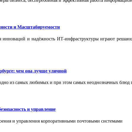
феры бизнеса, бесперебойная и эффективная работа информацион
ности и Масштабируемости
ения инноваций и надёжность ИТ-инфраструктуры играют реша
бурге: чем она лучше уличной
одно из самых любимых и при этом самых неоднозначных блюд 
езопасность и управление
роения и управления корпоративными почтовыми системами