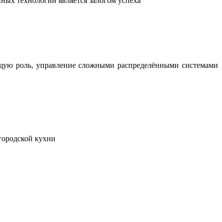
ных технологий является залогом успеха
ющую роль, управление сложными распределёнными системами
городской кухни