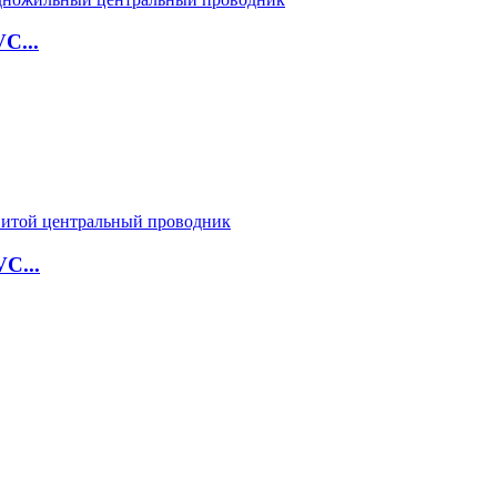
C...
C...