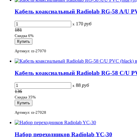
Кабель коаксиальный Radiolab RG-58 A/U PV
170
руб
x
181
Скидка 6%
Артикул: rz-27070
Кабель коаксиальный Radiolab RG-58 С/U PV
88
руб
x
136
Скидка 35%
Артикул: rz-27028
Набор переходников Radiolab YC-30