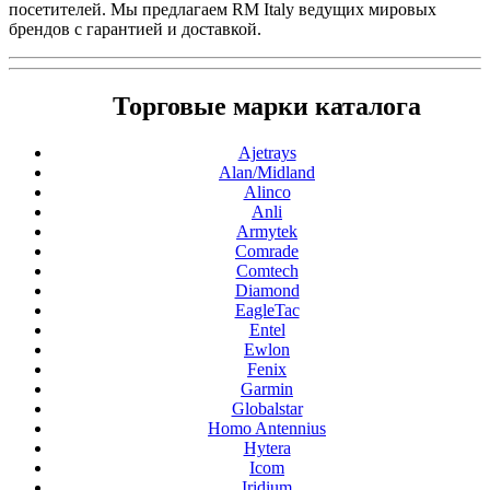
посетителей. Мы предлагаем RM Italy ведущих мировых
брендов с гарантией и доставкой.
Торговые марки каталога
Ajetrays
Alan/Midland
Alinco
Anli
Armytek
Comrade
Comtech
Diamond
EagleTac
Entel
Ewlon
Fenix
Garmin
Globalstar
Homo Antennius
Hytera
Icom
Iridium