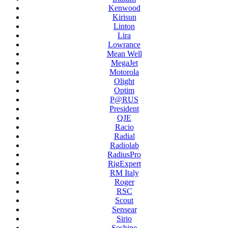
Kenwood
Kirisun
Linton
Lira
Lowrance
Mean Well
MegaJet
Motorola
Olight
Optim
P@RUS
President
QJE
Racio
Radial
Radiolab
RadiusPro
RigExpert
RM Italy
Roger
RSC
Scout
Sensear
Sirio
Soshine