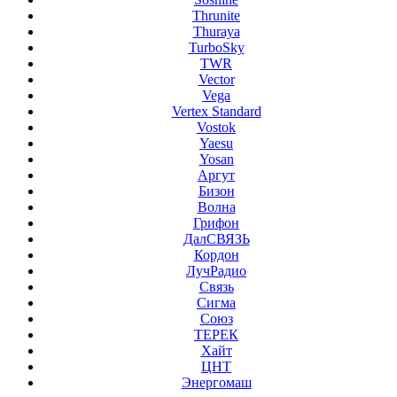
Thrunite
Thuraya
TurboSky
TWR
Vector
Vega
Vertex Standard
Vostok
Yaesu
Yosan
Аргут
Бизон
Волна
Грифон
ДалСВЯЗЬ
Кордон
ЛучРадио
Связь
Сигма
Союз
ТЕРЕК
Хайт
ЦНТ
Энергомаш