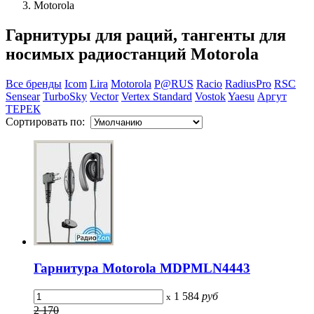
Motorola
Гарнитуры для раций, тангенты для
носимых радиостанций Motorola
Все бренды
Icom
Lira
Motorola
P@RUS
Racio
RadiusPro
RSC
Sensear
TurboSky
Vector
Vertex Standard
Vostok
Yaesu
Аргут
ТЕРЕК
Сортировать по:
Гарнитура Motorola MDPMLN4443
1 584
руб
x
2 170