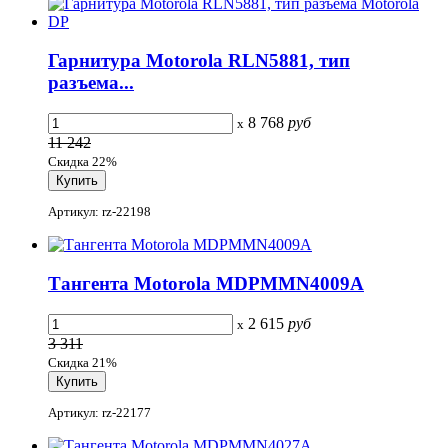
Гарнитура Motorola RLN5881, тип
разъема...
8 768
руб
x
11 242
Скидка 22%
Артикул: rz-22198
Тангента Motorola MDPMMN4009A
2 615
руб
x
3 311
Скидка 21%
Артикул: rz-22177