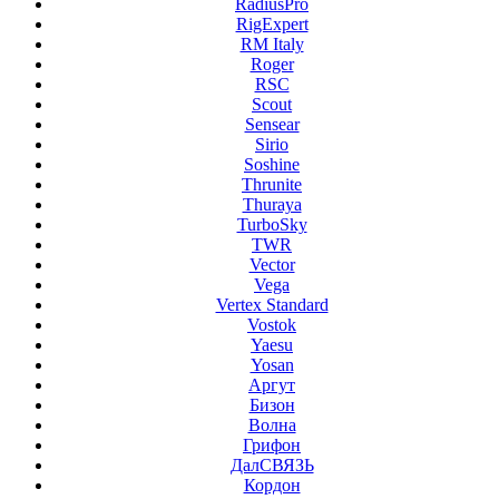
RadiusPro
RigExpert
RM Italy
Roger
RSC
Scout
Sensear
Sirio
Soshine
Thrunite
Thuraya
TurboSky
TWR
Vector
Vega
Vertex Standard
Vostok
Yaesu
Yosan
Аргут
Бизон
Волна
Грифон
ДалСВЯЗЬ
Кордон