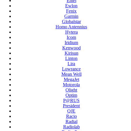
Entel
Ewlon
Fenix
Garmin
Globalstar
Homo Antennius
Hytera
Icom
Iridium
Kenwood
Kirisun
Linton
Lira
Lowrance
Mean Well
MegaJet
Motorola
Olight
Optim
P@RUS
President
QJE
Racio
Radial
Radiolab