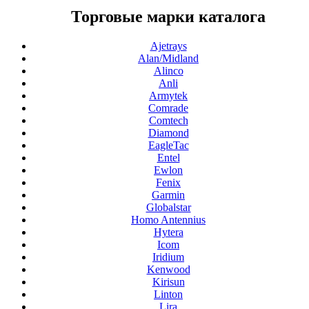
Торговые марки каталога
Ajetrays
Alan/Midland
Alinco
Anli
Armytek
Comrade
Comtech
Diamond
EagleTac
Entel
Ewlon
Fenix
Garmin
Globalstar
Homo Antennius
Hytera
Icom
Iridium
Kenwood
Kirisun
Linton
Lira