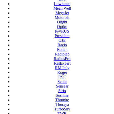
Lowrance
Mean Well
MegaJet
Motorola
Olight
Optim
P@RUS
President
QJE
Racio
Radial
Radiolab
RadiusPro
RigExpert
RM Italy
Roger
RSC
Scout
Sensear
Sirio
Soshine
Thrunite
Thuraya
TurboSky
TWR