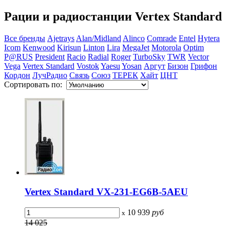
Рации и радиостанции Vertex Standard
Все бренды
Ajetrays
Alan/Midland
Alinco
Comrade
Entel
Hytera
Icom
Kenwood
Kirisun
Linton
Lira
MegaJet
Motorola
Optim
P@RUS
President
Racio
Radial
Roger
TurboSky
TWR
Vector
Vega
Vertex Standard
Vostok
Yaesu
Yosan
Аргут
Бизон
Грифон
Кордон
ЛучРадио
Связь
Союз
ТЕРЕК
Хайт
ЦНТ
Сортировать по:
Vertex Standard VX-231-EG6B-5AEU
10 939
руб
x
14 025