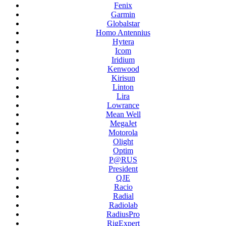
Fenix
Garmin
Globalstar
Homo Antennius
Hytera
Icom
Iridium
Kenwood
Kirisun
Linton
Lira
Lowrance
Mean Well
MegaJet
Motorola
Olight
Optim
P@RUS
President
QJE
Racio
Radial
Radiolab
RadiusPro
RigExpert