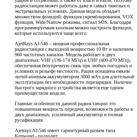
ударов и сотрясений, а также от влаги и пыли. Поэтому
радиостанция может работать даже в самых тяжелых и
экстремальных условиях. Данная модель обладает
множеством функций: функция скремблирования, VOX
функция, Wide/Narrow режимы, сигнал SOS. Благодаря
программируемым кнопкам можно настроить функции,
которые используются чаще всего.
AjetRays AJ-546 – мощная профессиональная
радиостанция с выходной мощностью 10 Вт и наличием
960 частотных каналов. Модель работает в двух
диапазонах: VHF (136-174 МГц) и UHF (400-470 МГц),
обеспечивая безупречную связь при любых погодных и
условиях и рельефе местности. Рация оснащена емким
литий-ионным аккумулятором 3000 мАч для длительной
эксплуатации без необходимости перезарядки. Наличие
быстрого зарядного устройства является еще одним
преимуществом модели.
Главные особенности данной радиостанции это
повышенная мощность передачи, возможность работы в
двух диапазонах, усиленный аккумулятор и полная
русификация
Ajetrays AJ-546 имеет гарнитурный разъем типа
Kenwood - подходит