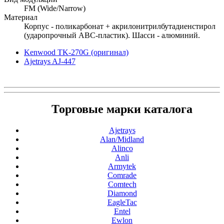
FM (Wide/Narrow)
Материал
Корпус - поликарбонат + акрилонитрилбутадиенстирол
(ударопрочный АВС-пластик). Шасси - алюминий.
Kenwood TK-270G (оригинал)
Ajetrays AJ-447
Торговые марки каталога
Ajetrays
Alan/Midland
Alinco
Anli
Armytek
Comrade
Comtech
Diamond
EagleTac
Entel
Ewlon