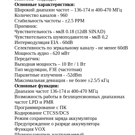
Основные характеристики:
Широкий диапазон частот – 136-174 и 400-470 МГц
Количество каналов - 960
Стабильность частоты - ±2.5 РРМ
Приемник:
Чувствительность - мкВ 0.18 (12dB SINAD)
Чувствительность шумоподавителя - мкВ 0,2
Интермодуляция EIA - 60dB
Селективность по зеркальному каналу - не менее 60dB
Мощность аудио - 620 мВт
Передатчик:
Выходная мощность – 10 Вт / 1 Вт
Тип модуляции, F3E (частотная)
Паразитные излучения - -52dBm
Максимальная девиация - не более ±2.5/5 кГц
Основные функции:
Диапазон частот 136-174 и 400-470 МГц
Возможность работы в безлицензионных диапазонах
частот LPD и PMR
Программирование с ПК
Кодирование CTCSS/DCS
Режим сохранения заряда аккумулятора
Предупреждение о разряде аккумулятора
Функция VOX
Шумоподавитель настраиваемый