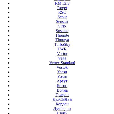
RM Italy
Roger
RSC
Scout
Sensear
Sirio
Soshine
Thrunite
Thuraya
TurboSky
TWR
Vector
Vega
Vertex Standard
Vostok
Yaesu
Yosan
Аргут
Бизон
Волна
Грифон
ДалСВЯЗЬ
Кордон
ЛучРадио
Связь