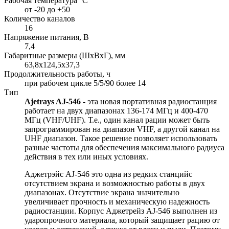
Рабочая температура °С
от -20 до +50
Количество каналов
16
Напряжение питания, В
7,4
Габаритные размеры (ШхВхГ), мм
63,8х124,5х37,3
Продолжительность работы, ч
при рабочем цикле 5/5/90 более 14
Тип
Ajetrays AJ-546
- эта новая портативная радиостанция
работает на двух диапазонах 136-174 МГц и 400-470
МГц (VHF/UHF). Т.е., один канал рации может быть
запрограммирован на диапазон VHF, а другой канал на
UHF диапазон. Такое решение позволяет использовать
разные частоты для обеспечения максимального радиуса
действия в тех или иных условиях.
Аджетрэйс AJ-546 это одна из редких станцийс
отсутствием экрана и возможностью работы в двух
диапазонах. Отсутствие экрана значительно
увеличивает прочность и механическую надежность
радиостанции. Корпус Аджетрейз AJ-546 выполнен из
ударопрочного материала, который защищает рацию от