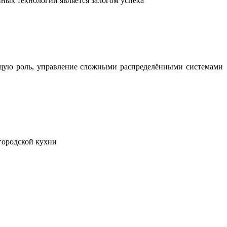
ных технологий является залогом успеха
ющую роль, управление сложными распределёнными системами
городской кухни