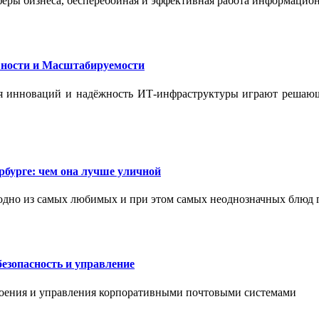
феры бизнеса, бесперебойная и эффективная работа информацион
ности и Масштабируемости
ения инноваций и надёжность ИТ-инфраструктуры играют реша
бурге: чем она лучше уличной
одно из самых любимых и при этом самых неоднозначных блюд 
езопасность и управление
роения и управления корпоративными почтовыми системами