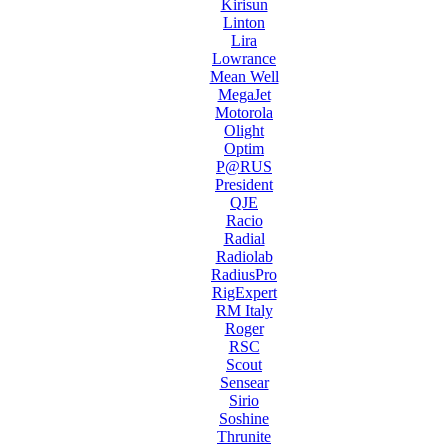
Kirisun
Linton
Lira
Lowrance
Mean Well
MegaJet
Motorola
Olight
Optim
P@RUS
President
QJE
Racio
Radial
Radiolab
RadiusPro
RigExpert
RM Italy
Roger
RSC
Scout
Sensear
Sirio
Soshine
Thrunite