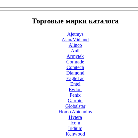
Торговые марки каталога
Ajetrays
Alan/Midland
Alinco
Anli
Armytek
Comrade
Comtech
Diamond
EagleTac
Entel
Ewlon
Fenix
Garmin
Globalstar
Homo Antennius
Hytera
Icom
Iridium
Kenwood