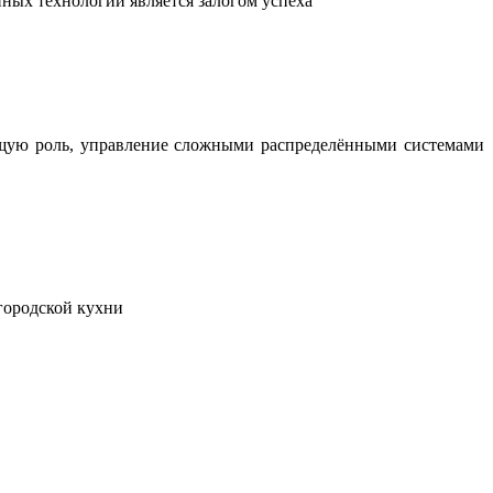
ных технологий является залогом успеха
ющую роль, управление сложными распределёнными системами
городской кухни