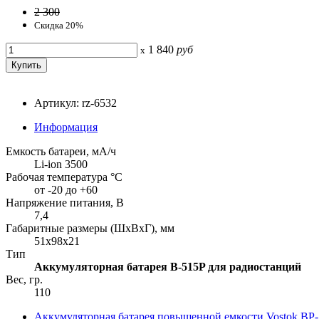
2 300
Скидка 20%
1 840
руб
x
Артикул: rz-6532
Информация
Емкость батареи, мА/ч
Li-ion 3500
Рабочая температура °С
от -20 до +60
Напряжение питания, В
7,4
Габаритные размеры (ШхВхГ), мм
51x98x21
Тип
Аккумуляторная батарея B-515P для радиостанций
Вес, гр.
110
Аккумуляторная батарея повышенной емкости Vostok BP-