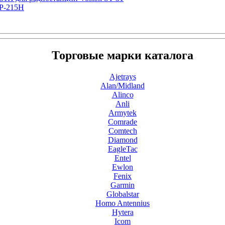
CP-215H
Торговые марки каталога
Ajetrays
Alan/Midland
Alinco
Anli
Armytek
Comrade
Comtech
Diamond
EagleTac
Entel
Ewlon
Fenix
Garmin
Globalstar
Homo Antennius
Hytera
Icom