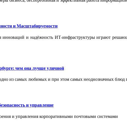
феры бизнеса, бесперебойная и эффективная работа информацион
ности и Масштабируемости
ения инноваций и надёжность ИТ-инфраструктуры играют реша
бурге: чем она лучше уличной
одно из самых любимых и при этом самых неоднозначных блюд 
езопасность и управление
роения и управления корпоративными почтовыми системами