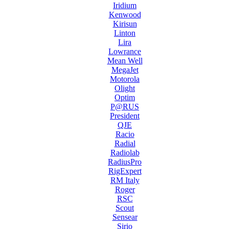
Iridium
Kenwood
Kirisun
Linton
Lira
Lowrance
Mean Well
MegaJet
Motorola
Olight
Optim
P@RUS
President
QJE
Racio
Radial
Radiolab
RadiusPro
RigExpert
RM Italy
Roger
RSC
Scout
Sensear
Sirio