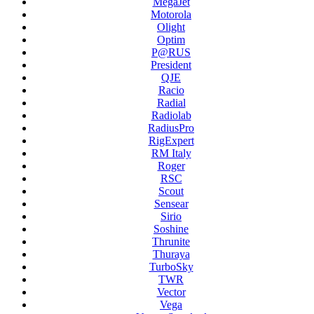
MegaJet
Motorola
Olight
Optim
P@RUS
President
QJE
Racio
Radial
Radiolab
RadiusPro
RigExpert
RM Italy
Roger
RSC
Scout
Sensear
Sirio
Soshine
Thrunite
Thuraya
TurboSky
TWR
Vector
Vega