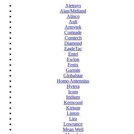
Ajetrays
Alan/Midland
Alinco
Anli
Armytek
Comrade
Comtech
Diamond
EagleTac
Entel
Ewlon
Fenix
Garmin
Globalstar
Homo Antennius
Hytera
Icom
Iridium
Kenwood
Kirisun
Linton
Lira
Lowrance
Mean Well