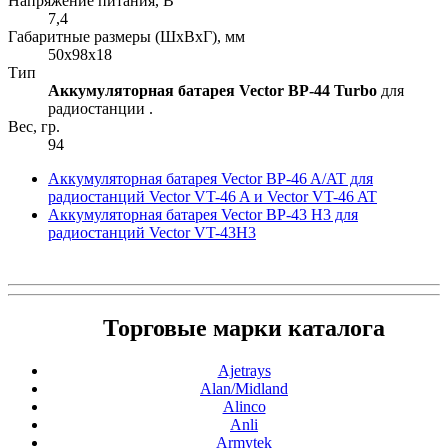
Напряжение питания, В
7,4
Габаритные размеры (ШхВхГ), мм
50х98х18
Тип
Аккумуляторная батарея Vector BP-44 Turbo
для
радиостанции .
Вес, гр.
94
Аккумуляторная батарея Vector BP-46 A/AT для
радиостанций Vector VT-46 A и Vector VT-46 AT
Аккумуляторная батарея Vector BP-43 H3 для
радиостанций Vector VT-43H3
Торговые марки каталога
Ajetrays
Alan/Midland
Alinco
Anli
Armytek