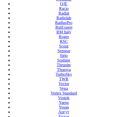
QJE
Racio
Radial
Radiolab
RadiusPro
RigExpert
RM Italy
Roger
RSC
Scout
Sensear
Sirio
Soshine
Thrunite
Thuraya
TurboSky
TWR
Vector
Vega
Vertex Standard
Vostok
Yaesu
Yosan
Аргут
Бизон