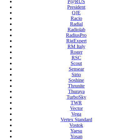
P@RUS
President
QJE
Racio
Radial
Radiolab
RadiusPro
RigExpert
RM Italy
Roger
RSC
Scout
Sensear
Sirio
Soshine
Thrunite
Thuraya
TurboSky
TWR
Vector
Vega
Vertex Standard
Vostok
Yaesu
Yosan