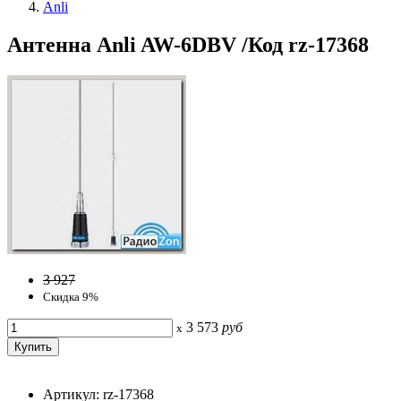
Anli
Антенна Anli AW-6DBV /Код rz-17368
3 927
Скидка 9%
3 573
руб
x
Артикул: rz-17368