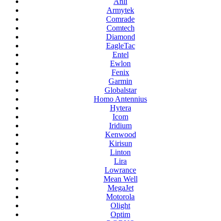
Anli
Armytek
Comrade
Comtech
Diamond
EagleTac
Entel
Ewlon
Fenix
Garmin
Globalstar
Homo Antennius
Hytera
Icom
Iridium
Kenwood
Kirisun
Linton
Lira
Lowrance
Mean Well
MegaJet
Motorola
Olight
Optim