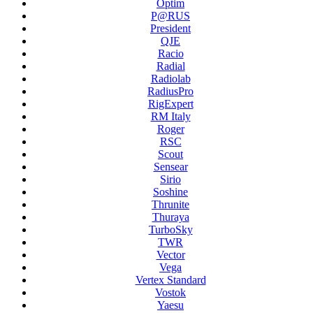
Optim
P@RUS
President
QJE
Racio
Radial
Radiolab
RadiusPro
RigExpert
RM Italy
Roger
RSC
Scout
Sensear
Sirio
Soshine
Thrunite
Thuraya
TurboSky
TWR
Vector
Vega
Vertex Standard
Vostok
Yaesu