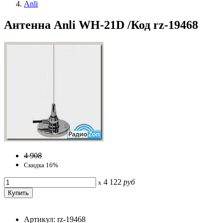
Anli
Антенна Anli WH-21D /Код rz-19468
4 908
Скидка 16%
4 122
руб
x
Артикул: rz-19468