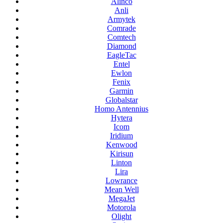
Alinco
Anli
Armytek
Comrade
Comtech
Diamond
EagleTac
Entel
Ewlon
Fenix
Garmin
Globalstar
Homo Antennius
Hytera
Icom
Iridium
Kenwood
Kirisun
Linton
Lira
Lowrance
Mean Well
MegaJet
Motorola
Olight