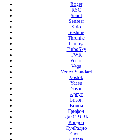
Roger
RSC
Scout
Sensear
Sirio
Soshine
Thrunite
Thuraya
TurboSky
TWR
Vector
Vega
Vertex Standard
Vostok
Yaesu
Yosan
Аргут
Бизон
Волна
Грифон
ДалСВЯЗЬ
Кордон
ЛучРадио
Связь
Сигма