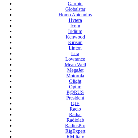
Garmin
Globalstar
Homo Antennius
Hytera
Icom
Iridium
Kenwood
Kirisun
Linton
Lira
Lowrance
Mean Well
MegaJet
Motorola
Olight
Optim
P@RUS
President
QJE
Racio
Radial
Radiolab
RadiusPro
RigExpert
RM Italy