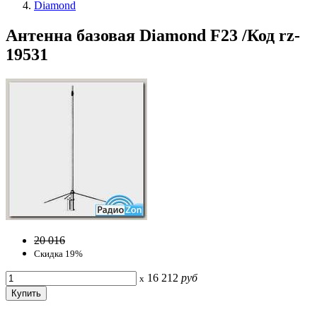
Diamond
Антенна базовая Diamond F23 /Код rz-
19531
20 016
Скидка 19%
16 212
руб
x