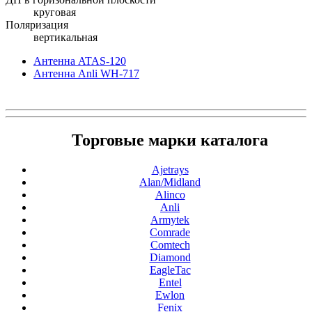
круговая
Поляризация
вертикальная
Антенна ATAS-120
Антенна Anli WH-717
Торговые марки каталога
Ajetrays
Alan/Midland
Alinco
Anli
Armytek
Comrade
Comtech
Diamond
EagleTac
Entel
Ewlon
Fenix