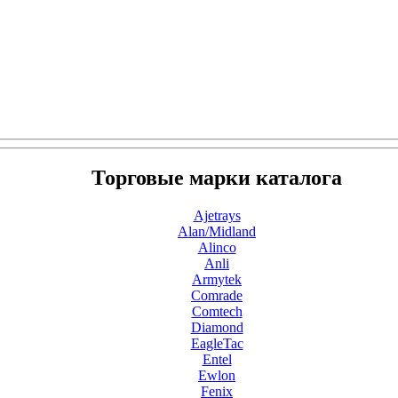
Торговые марки каталога
Ajetrays
Alan/Midland
Alinco
Anli
Armytek
Comrade
Comtech
Diamond
EagleTac
Entel
Ewlon
Fenix