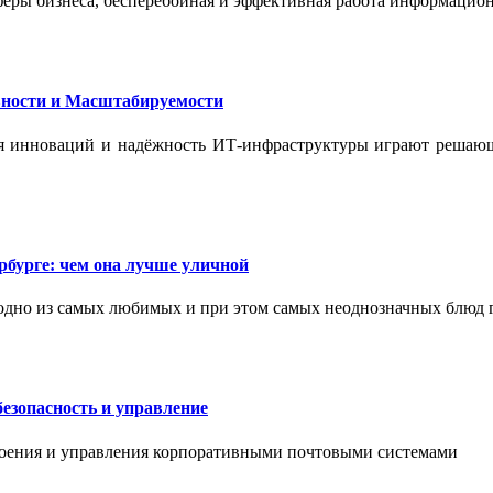
феры бизнеса, бесперебойная и эффективная работа информацион
ности и Масштабируемости
ения инноваций и надёжность ИТ-инфраструктуры играют реша
бурге: чем она лучше уличной
одно из самых любимых и при этом самых неоднозначных блюд 
езопасность и управление
роения и управления корпоративными почтовыми системами