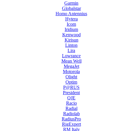
Garmin
Globalstar
Homo Antennius
Hytera
Icom
Iridium
Kenwood
Kirisun
Linton
Lira
Lowrance
Mean Well
MegaJet
Motorola
Olight
Optim
P@RUS
President
QJE
Racio
Radial
Radiolab
RadiusPro
RigExpert
RM Italy