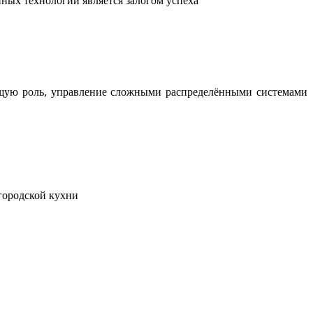
ных технологий является залогом успеха
ющую роль, управление сложными распределёнными системами
городской кухни