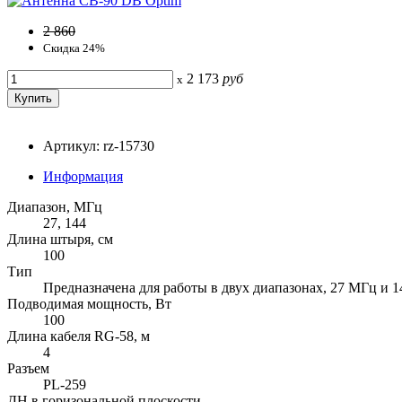
2 860
Скидка 24%
2 173
руб
x
Артикул: rz-15730
Информация
Диапазон, МГц
27, 144
Длина штыря, см
100
Тип
Предназначена для работы в двух диапазонах, 27 МГц и 
Подводимая мощность, Вт
100
Длина кабеля RG-58, м
4
Разъем
PL-259
ДН в горизональной плоскости