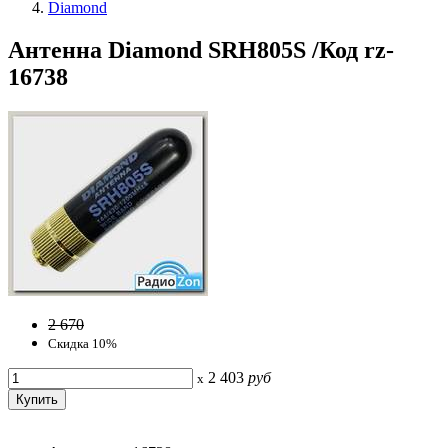
Diamond
Антенна Diamond SRH805S /Код rz-
16738
2 670
Скидка 10%
2 403
руб
x