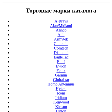
Торговые марки каталога
Ajetrays
Alan/Midland
Alinco
Anli
Armytek
Comrade
Comtech
Diamond
EagleTac
Entel
Ewlon
Fenix
Garmin
Globalstar
Homo Antennius
Hytera
Icom
Iridium
Kenwood
Kirisun
Linton