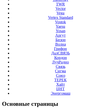
TWR
Vector
Vega
Vertex Standard
Vostok
Yaesu
Yosan
Аргут
Бизон
Волна
Грифон
ДалСВЯЗЬ
Кордон
ЛучРадио
Связь
Сигма
Союз
ТЕРЕК
Хайт
ЦНТ
Энергомаш
Основные
страницы