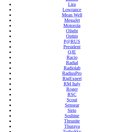
Lira
Lowrance
Mean Well
MegaJet
Motorola
Olight
Optim
P@RUS
President
QJE
Racio
Radial
Radiolab
RadiusPro
RigExpert
RM Italy
Roger
RSC
Scout
Sensear
Sirio
Soshine
Thrunite
Thuraya
TurboSky