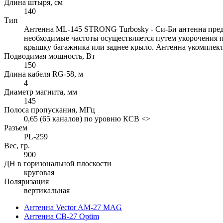
Длина штыря, см
140
Тип
Антенна ML-145 STRONG Turbosky - Си-Би антенна пред
необходимые частоты осуществляется путем укорочения 
крышку багажника или заднее крыло. Антенна укомплекто
Подводимая мощность, Вт
150
Длина кабеля RG-58, м
4
Диаметр магнита, мм
145
Полоса пропускания, МГц
0,65 (65 каналов) по уровню КСВ <>
Разъем
PL-259
Вес, гр.
900
ДН в горизональной плоскости
круговая
Поляризация
вертикальная
Антенна Vector AM-27 MAG
Антенна CB-27 Optim