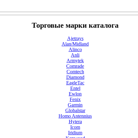
Торговые марки каталога
Ajetrays
Alan/Midland
Alinco
Anli
Armytek
Comrade
Comtech
Diamond
EagleTac
Entel
Ewlon
Fenix
Garmin
Globalstar
Homo Antennius
Hytera
Icom
Iridium