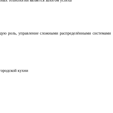
ных технологий является залогом успеха
ющую роль, управление сложными распределёнными системами
городской кухни