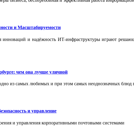
феры бизнеса, бесперебойная и эффективная работа информацион
ности и Масштабируемости
ения инноваций и надёжность ИТ-инфраструктуры играют реша
бурге: чем она лучше уличной
одно из самых любимых и при этом самых неоднозначных блюд 
езопасность и управление
роения и управления корпоративными почтовыми системами