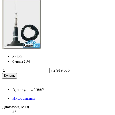
3 696
Скидка 21%
2 919
руб
x
Артикул: rz-15667
Информация
Диапазон, МГц
27