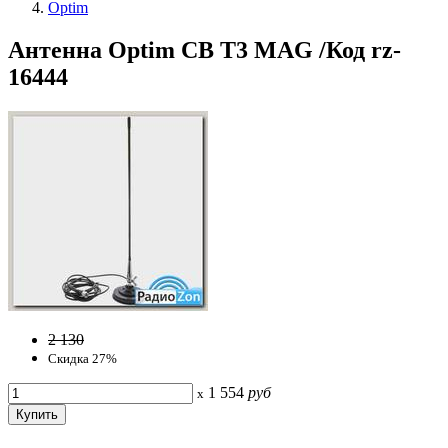
Optim
Антенна Optim CB T3 MAG /Код rz-
16444
2 130
Скидка 27%
1 554
руб
x