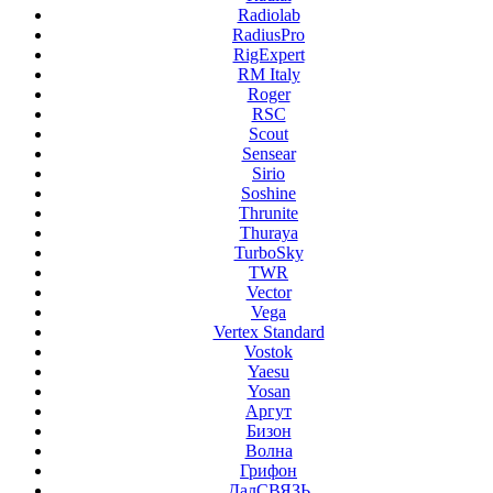
Radiolab
RadiusPro
RigExpert
RM Italy
Roger
RSC
Scout
Sensear
Sirio
Soshine
Thrunite
Thuraya
TurboSky
TWR
Vector
Vega
Vertex Standard
Vostok
Yaesu
Yosan
Аргут
Бизон
Волна
Грифон
ДалСВЯЗЬ