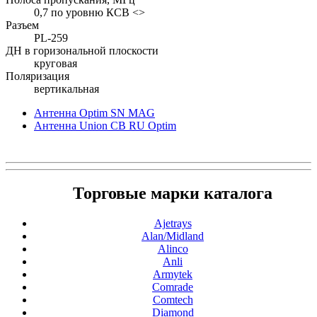
0,7 по уровню КСВ <>
Разъем
PL-259
ДН в горизональной плоскости
круговая
Поляризация
вертикальная
Антенна Optim SN MAG
Антенна Union CB RU Optim
Торговые марки каталога
Ajetrays
Alan/Midland
Alinco
Anli
Armytek
Comrade
Comtech
Diamond