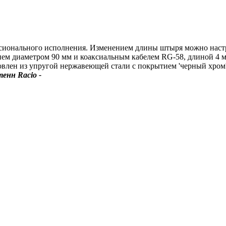
сионального исполнения. Изменением длины штыря можно настр
ием диаметром 90 мм и коаксиальным кабелем RG-58, длиной 4 
товлен из упругой нержавеющей стали с покрытием 'черный хром
енн Racio -