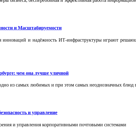
феры бизнеса, бесперебойная и эффективная работа информацион
ности и Масштабируемости
ения инноваций и надёжность ИТ-инфраструктуры играют реша
бурге: чем она лучше уличной
одно из самых любимых и при этом самых неоднозначных блюд 
езопасность и управление
роения и управления корпоративными почтовыми системами