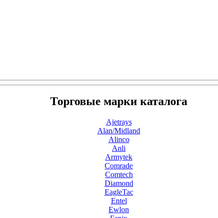
Торговые марки каталога
Ajetrays
Alan/Midland
Alinco
Anli
Armytek
Comrade
Comtech
Diamond
EagleTac
Entel
Ewlon