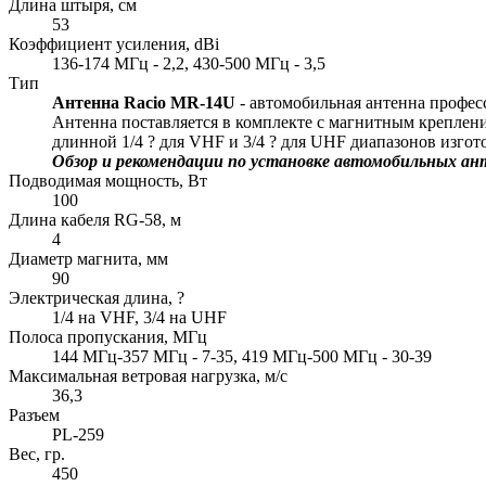
Длина штыря, см
53
Коэффициент усиления, dBi
136-174 МГц - 2,2, 430-500 МГц - 3,5
Тип
Антенна Racio MR-14U
- автомобильная антенна профес
Антенна поставляется в комплекте с магнитным креплен
длинной 1/4 ? для VHF и 3/4 ? для UHF диапазонов изго
Обзор и рекомендации по установке автомобильных ант
Подводимая мощность, Вт
100
Длина кабеля RG-58, м
4
Диаметр магнита, мм
90
Электрическая длина, ?
1/4 на VHF, 3/4 на UHF
Полоса пропускания, МГц
144 МГц-357 МГц - 7-35, 419 МГц-500 МГц - 30-39
Максимальная ветровая нагрузка, м/с
36,3
Разъем
PL-259
Вес, гр.
450