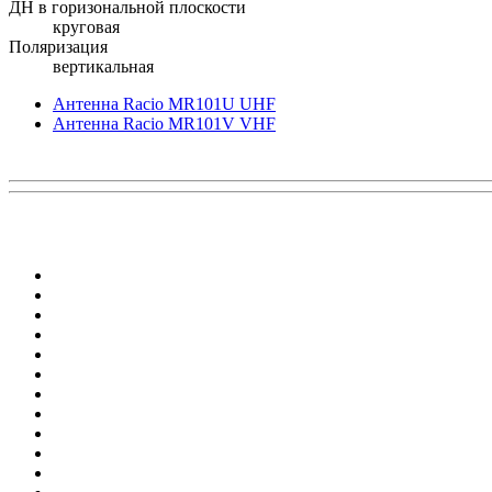
ДН в горизональной плоскости
круговая
Поляризация
вертикальная
Антенна Racio MR101U UHF
Антенна Racio MR101V VHF