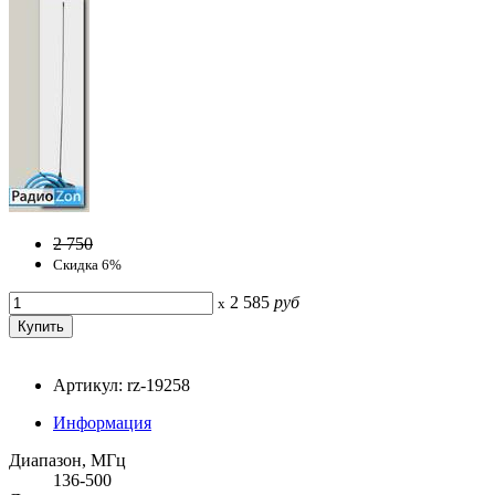
2 750
Скидка 6%
2 585
руб
x
Артикул: rz-19258
Информация
Диапазон, МГц
136-500