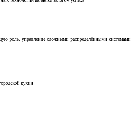
ных технологий является залогом успеха
ющую роль, управление сложными распределёнными системами
городской кухни