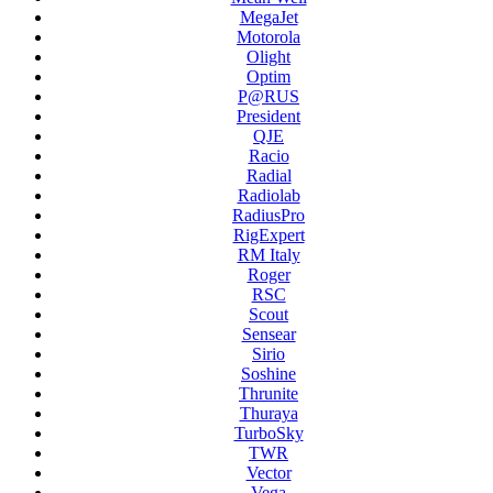
MegaJet
Motorola
Olight
Optim
P@RUS
President
QJE
Racio
Radial
Radiolab
RadiusPro
RigExpert
RM Italy
Roger
RSC
Scout
Sensear
Sirio
Soshine
Thrunite
Thuraya
TurboSky
TWR
Vector
Vega