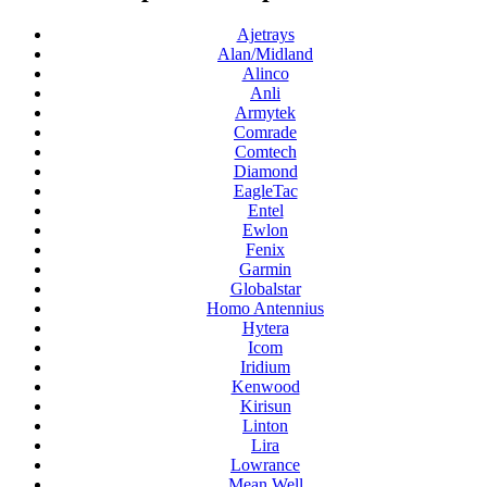
Ajetrays
Alan/Midland
Alinco
Anli
Armytek
Comrade
Comtech
Diamond
EagleTac
Entel
Ewlon
Fenix
Garmin
Globalstar
Homo Antennius
Hytera
Icom
Iridium
Kenwood
Kirisun
Linton
Lira
Lowrance
Mean Well