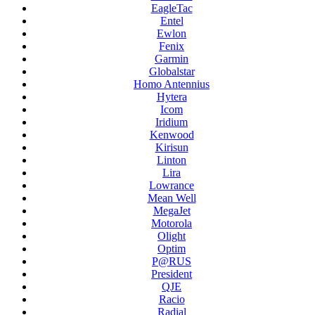
EagleTac
Entel
Ewlon
Fenix
Garmin
Globalstar
Homo Antennius
Hytera
Icom
Iridium
Kenwood
Kirisun
Linton
Lira
Lowrance
Mean Well
MegaJet
Motorola
Olight
Optim
P@RUS
President
QJE
Racio
Radial