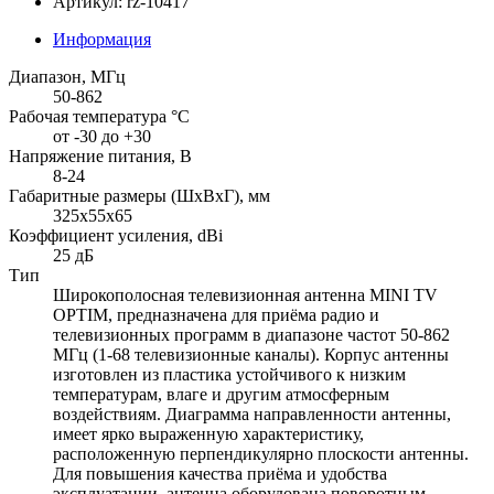
Артикул: rz-10417
Информация
Диапазон, МГц
50-862
Рабочая температура °С
от -30 до +30
Напряжение питания, В
8-24
Габаритные размеры (ШхВхГ), мм
325х55х65
Коэффициент усиления, dBi
25 дБ
Тип
Широкополосная телевизионная антенна MINI TV
OPTIM, предназначена для приёма радио и
телевизионных программ в диапазоне частот 50-862
МГц (1-68 телевизионные каналы). Корпус антенны
изготовлен из пластика устойчивого к низким
температурам, влаге и другим атмосферным
воздействиям. Диаграмма направленности антенны,
имеет ярко выраженную характеристику,
расположенную перпендикулярно плоскости антенны.
Для повышения качества приёма и удобства
эксплуатации, антенна оборудована поворотным