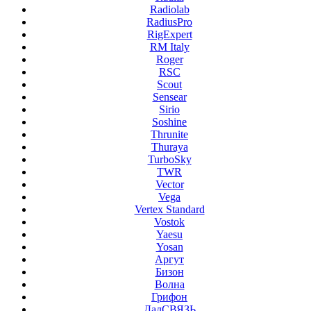
Radiolab
RadiusPro
RigExpert
RM Italy
Roger
RSC
Scout
Sensear
Sirio
Soshine
Thrunite
Thuraya
TurboSky
TWR
Vector
Vega
Vertex Standard
Vostok
Yaesu
Yosan
Аргут
Бизон
Волна
Грифон
ДалСВЯЗЬ