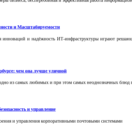
феры бизнеса, бесперебойная и эффективная работа информацион
ности и Масштабируемости
ения инноваций и надёжность ИТ-инфраструктуры играют реша
бурге: чем она лучше уличной
одно из самых любимых и при этом самых неоднозначных блюд 
езопасность и управление
роения и управления корпоративными почтовыми системами