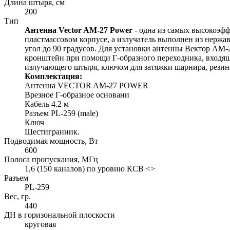
Длина штыря, см
200
Тип
Антенна Vector AM-27 Power
- одна из самых высокоэф
пластмассовом корпусе, а излучатель выполнен из нерж
угол до 90 градусов. Для установки антенны Вектор АМ-
кронштейн при помощи Г-образного переходника, входящ
излучающего штыря, ключом для затяжки шарнира, резино
Комплектация:
Антенна VECTOR AM-27 POWER
Врезное Г-образное основани
Кабель 4.2 м
Разъем PL-259 (male)
Ключ
Шестигранник.
Подводимая мощность, Вт
600
Полоса пропускания, МГц
1,6 (150 каналов) по уровню КСВ <>
Разъем
PL-259
Вес, гр.
440
ДН в горизональной плоскости
круговая