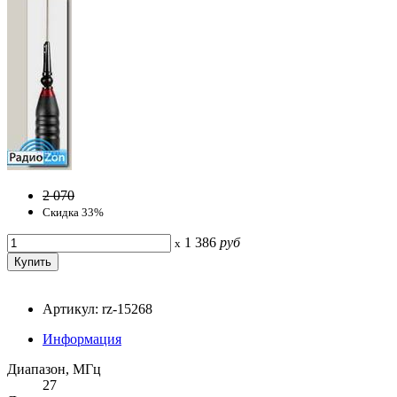
2 070
Скидка 33%
1 386
руб
x
Артикул: rz-15268
Информация
Диапазон, МГц
27