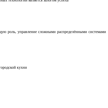
ных технологий является залогом успеха
ющую роль, управление сложными распределёнными системами
городской кухни