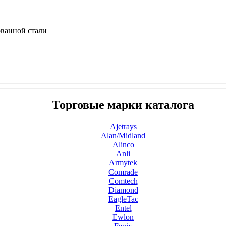
ванной стали
Торговые марки каталога
Ajetrays
Alan/Midland
Alinco
Anli
Armytek
Comrade
Comtech
Diamond
EagleTac
Entel
Ewlon