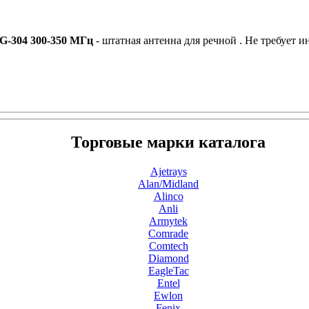
G-304 300-350 МГц
- штатная антенна для речной . Не требует 
Торговые марки каталога
Ajetrays
Alan/Midland
Alinco
Anli
Armytek
Comrade
Comtech
Diamond
EagleTac
Entel
Ewlon
Fenix