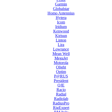
Garmin
Globalstar
Homo Antennius
Hytera
Icom
Iridium
Kenwood
Kirisun
Linton
Lira
Lowrance
Mean Well
MegaJet
Motorola
Olight
Optim
P@RUS
President
QJE
Racio
Radial
Radiolab
RadiusPro
RigExpert