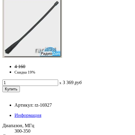
4 160
Скидка 19%
3 369
руб
x
Артикул: rz-16927
Информация
Диапазон, МГц
300-350