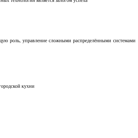
ных технологий является залогом успеха
ющую роль, управление сложными распределёнными системами
городской кухни