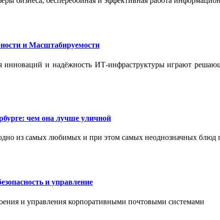
феры бизнеса, бесперебойная и эффективная работа информацион
ности и Масштабируемости
ения инноваций и надёжность ИТ-инфраструктуры играют реша
бурге: чем она лучше уличной
одно из самых любимых и при этом самых неоднозначных блюд 
езопасность и управление
роения и управления корпоративными почтовыми системами