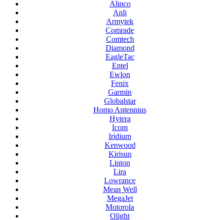
Alinco
Anli
Armytek
Comrade
Comtech
Diamond
EagleTac
Entel
Ewlon
Fenix
Garmin
Globalstar
Homo Antennius
Hytera
Icom
Iridium
Kenwood
Kirisun
Linton
Lira
Lowrance
Mean Well
MegaJet
Motorola
Olight