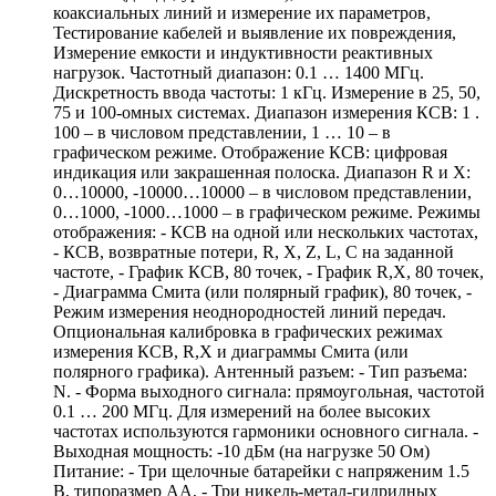
коаксиальных линий и измерение их параметров,
Тестирование кабелей и выявление их повреждения,
Измерение емкости и индуктивности реактивных
нагрузок. Частотный диапазон: 0.1 … 1400 МГц.
Дискретность ввода частоты: 1 кГц. Измерение в 25, 50,
75 и 100-омных системах. Диапазон измерения КСВ: 1 .
100 – в числовом представлении, 1 … 10 – в
графическом режиме. Отображение КСВ: цифровая
индикация или закрашенная полоска. Диапазон R и X:
0…10000, -10000…10000 – в числовом представлении,
0…1000, -1000…1000 – в графическом режиме. Режимы
отображения: - КСВ на одной или нескольких частотах,
- КСВ, возвратные потери, R, X, Z, L, C на заданной
частоте, - График КСВ, 80 точек, - График R,X, 80 точек,
- Диаграмма Смита (или полярный график), 80 точек, -
Режим измерения неоднородностей линий передач.
Опциональная калибровка в графических режимах
измерения КСВ, R,X и диаграммы Смита (или
полярного графика). Антенный разъем: - Тип разъема:
N. - Форма выходного сигнала: прямоугольная, частотой
0.1 … 200 МГц. Для измерений на более высоких
частотах используются гармоники основного сигнала. -
Выходная мощность: -10 дБм (на нагрузке 50 Ом)
Питание: - Три щелочные батарейки с напряженим 1.5
В, типоразмер AA, - Три никель-метал-гидридных