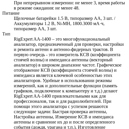
При непрерывном измерении: не менее 3, время работы
в режиме ожидания: не менее 48.
Питание
Щелочные батарейки 1.5 В, типоразмер АА, 3 шт. /
Аккумуляторы 1.2 В, Ni-MH, 1800.3000 мА·ч,
типоразмер АА, 3 шт.
Тип
RigExpert AA-1400 – это многофункциональный
анализатор, предназначенный для проверки, настройки
и ремонта антенн и антенно-фидерных трактов. В
первую очередь - это измеритель КСВ (коэффициента
стоячей волны) и импеданса антенны (векторный
анализатор) в широком диапазоне частот. Графическое
отображение КСВ (коэффициента стоячей волны) и
импеданса является ключевой особенностью этих
анализаторов. Удобные в использовании режимы
измерений, как и дополнительные функции (память
графиков, подключение к компьютеру и т.д.) делают
RigExpert AA-1400 привлекательными как для
профессионалов, так и для радиолюбителей. При
помощи этого анализатора с успехом решаются
следующие задачи: Быстрая проверка антенны,
Настройка антенны, Измерение КСВ и импеданса
антенны и сравнение их до и после определенного
события (дождя, урагана и т.п.), Изготовление