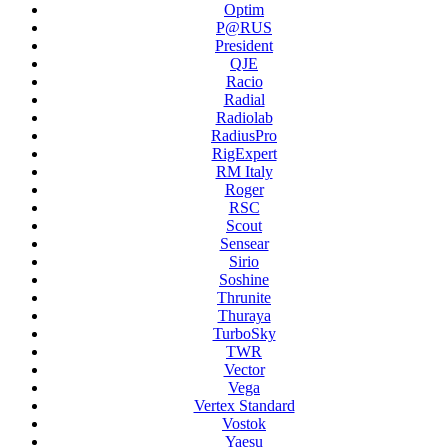
Optim
P@RUS
President
QJE
Racio
Radial
Radiolab
RadiusPro
RigExpert
RM Italy
Roger
RSC
Scout
Sensear
Sirio
Soshine
Thrunite
Thuraya
TurboSky
TWR
Vector
Vega
Vertex Standard
Vostok
Yaesu