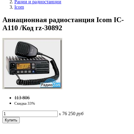
Рации и радиостанции
Icom
Авиационная радиостанция Icom IC-
A110 /Код rz-30892
113 806
Скидка 33%
76 250
руб
x