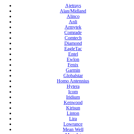
Ajetrays
Alan/Midland
Alinco
Anli
Armytek
Comrade
Comtech
Diamond
EagleTac
Entel
Ewlon
Fenix
Garmin
Globalstar
Homo Antennius
Hytera
Icom
Iridium
Kenwood
Kirisun
Linton
Lira
Lowrance
Mean Well