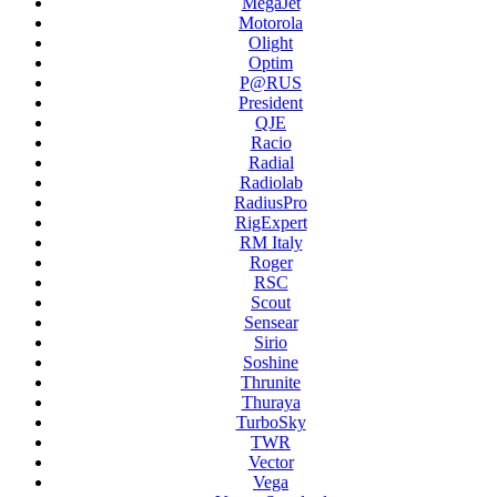
MegaJet
Motorola
Olight
Optim
P@RUS
President
QJE
Racio
Radial
Radiolab
RadiusPro
RigExpert
RM Italy
Roger
RSC
Scout
Sensear
Sirio
Soshine
Thrunite
Thuraya
TurboSky
TWR
Vector
Vega