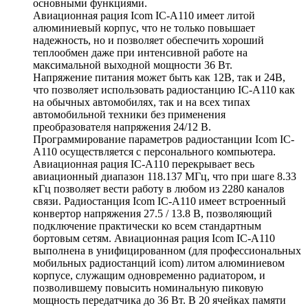
основными функциями.
Авиационная рация Icom IC-A110 имеет литой
алюминиевый корпус, что не только повышает
надежность, но и позволяет обеспечить хороший
теплообмен даже при интенсивной работе на
максимальной выходной мощности 36 Вт.
Напряжение питания может быть как 12В, так и 24В,
что позволяет использовать радиостанцию IC-A110 как
на обычных автомобилях, так и на всех типах
автомобильной техники без применения
преобразователя напряжения 24/12 В.
Программирование параметров радиостанции Icom IC-
A110 осуществляется с персонального компьютера.
Авиационная рация IC-A110 перекрывает весь
авиационный диапазон 118.137 МГц, что при шаге 8.33
кГц позволяет вести работу в любом из 2280 каналов
связи. Радиостанция Icom IC-A110 имеет встроенный
конвертор напряжения 27.5 / 13.8 В, позволяющий
подключение практически ко всем стандартным
бортовым сетям. Авиационная рация Icom IC-A110
выполнена в унифицированном (для профессиональных
мобильных радиостанций icom) литом алюминиевом
корпусе, служащим одновременно радиатором, и
позволившему повысить номинальную пиковую
мощность передатчика до 36 Вт. В 20 ячейках памяти