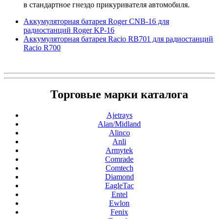
в стандартное гнездо прикуривателя автомобиля.
Аккумуляторная батарея Roger CNB-16 для
радиостанций Roger KP-16
Аккумуляторная батарея Racio RB701 для радиостанций
Racio R700
Торговые марки каталога
Ajetrays
Alan/Midland
Alinco
Anli
Armytek
Comrade
Comtech
Diamond
EagleTac
Entel
Ewlon
Fenix