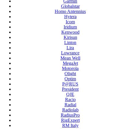
Garmin
Globalstar
Homo Antennius
Hytera
Icom
Iridium
Kenwood
Kirisun
Linton
Lira
Lowrance
Mean Well
MegaJet
Motorola
Olight
Optim
P@RUS
President
QJE
Racio
Radial
Radiolab
RadiusPro
RigExpert
RM Italy