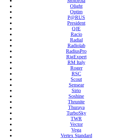
Motorola
Olight
Optim
P@RUS
President
QJE
Racio
Radial
Radiolab
RadiusPro
RigExpert
RM Italy
Roger
RSC
Scout
Sensear
Sirio
Soshine
Thrunite
Thuraya
TurboSky
TWR
Vector
Vega
Vertex Standard