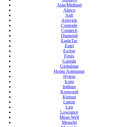
Alan/Midland
Alinco
Anli
Armytek
Comrade
Comtech
Diamond
EagleTac
Entel
Ewlon
Fenix
Garmin
Globalstar
Homo Antennius
Hytera
Icom
Iridium
Kenwood
Kirisun
Linton
Lira
Lowrance
Mean Well
MegaJet