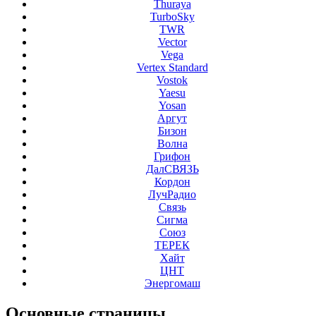
Thuraya
TurboSky
TWR
Vector
Vega
Vertex Standard
Vostok
Yaesu
Yosan
Аргут
Бизон
Волна
Грифон
ДалСВЯЗЬ
Кордон
ЛучРадио
Связь
Сигма
Союз
ТЕРЕК
Хайт
ЦНТ
Энергомаш
Основные
страницы