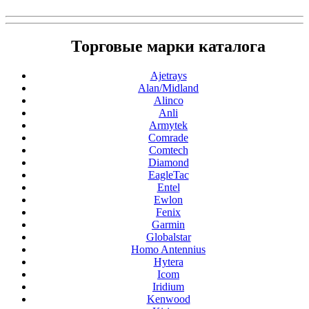
Торговые марки каталога
Ajetrays
Alan/Midland
Alinco
Anli
Armytek
Comrade
Comtech
Diamond
EagleTac
Entel
Ewlon
Fenix
Garmin
Globalstar
Homo Antennius
Hytera
Icom
Iridium
Kenwood