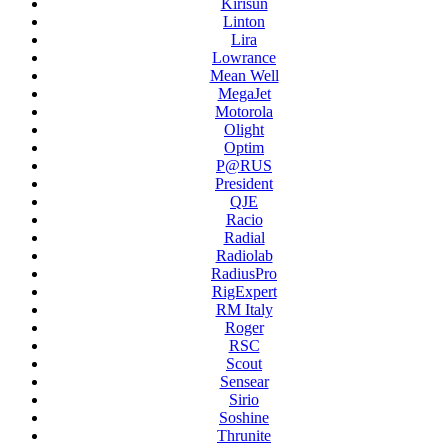
Kirisun
Linton
Lira
Lowrance
Mean Well
MegaJet
Motorola
Olight
Optim
P@RUS
President
QJE
Racio
Radial
Radiolab
RadiusPro
RigExpert
RM Italy
Roger
RSC
Scout
Sensear
Sirio
Soshine
Thrunite