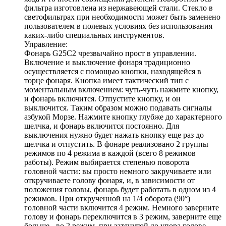
фильтра изготовлена из нержавеющей стали. Стекло в
светофильтрах при необходимости может быть заменено
пользователем в полевых условиях без использования
каких-либо специальных инструментов.
Управление:
Фонарь G25C2 чрезвычайно прост в управлении.
Включение и выключение фонаря традиционно
осуществляется с помощью кнопки, находящейся в
торце фонаря. Кнопка имеет тактический тип с
моментальным включением: чуть-чуть нажмите кнопку,
и фонарь включится. Отпустите кнопку, и он
выключится. Таким образом можно подавать сигналы
азбукой Морзе. Нажмите кнопку глубже до характерного
щелчка, и фонарь включится постоянно. Для
выключения нужно будет нажать кнопку еще раз до
щелчка и отпустить. В фонаре реализовано 2 группы
режимов по 4 режима в каждой (всего 8 режимов
работы). Режим выбирается степенью поворота
головной части: вы просто немного закручиваете или
откручиваете голову фонаря, и, в зависимости от
положения головы, фонарь будет работать в одном из 4
режимов. При открученной на 1/4 оборота (90°)
головной части включится 4 режим. Немного заверните
голову и фонарь переключится в 3 режим, заверните еще
больше - во 2 режим, при затянутой до упора голове