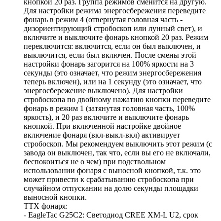
кнопкой 20 раз. Группа режимов сменится на другую.
Для настройки режима энергосбережения переведите
фонарь в режим 4 (отвернутая головная часть -
дизориентирующий стробоскоп или лунный свет), и
включите и выключите фонарь кнопкой 20 раз. Режим
переключится: включится, если он был выключен, и
выключится, если был включен. После смены этой
настройки фонарь загорится на 100% яркости на 3
секунды (это означает, что режим энергосбережения
теперь включен), или на 1 секунду (это означает, что
энергосбережение выключено). Для настройки
стробоскопа по двойному нажатию кнопки переведите
фонарь в режим 1 (затянутая головная часть, 100%
яркость), и 20 раз включите и выключите фонарь
кнопкой. При включенной настройке двойное
включение фонаря (вкл-выкл-вкл) активирует
стробоскоп. Мы рекомендуем выключить этот режим (с
завода он выключен, так что, если вы его не включали,
беспокоиться не о чем) при подствольном
использовании фонаря с выносной кнопкой, т.к. это
может привести к срабатыванию стробоскопа при
случайном отпускании на долю секунды площадки
выносной кнопки.
ТТХ фонаря:
- EagleTac G25C2: Светодиод CREE XM-L U2, срок