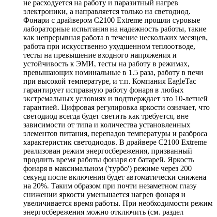
не расходуется на работу и паразитный нагрев
электроники, а направляется только на светодиод.
Фонари с драйвером C2100 Extreme прошли суровые
лабораторные испытания на надежность работы, такие
как непрерывная работа в течение нескольких месяцев,
работа при искусственно ухудшенном теплоотводе,
тесты на превышение входного напряжения и
устойчивость к ЭМИ, тесты на работу в режимах,
превышающих номинальные в 1.5 раза, работу в печи
при высокой температуре, и т.п. Компания EagleTac
гарантирует исправную работу фонаря в любых
экстремальных условиях и подтверждает это 10-летней
гарантией. Цифровая регулировка яркости означает, что
светодиод всегда будет светить как требуется, вне
зависимости от типа и количества установленных
элементов питания, перепадов температуры и разброса
характеристик светодиодов. В драйвере C2100 Extreme
реализован режим энергосбережения, призванный
продлить время работы фонаря от батарей. Яркость
фонаря в максимальном ('турбо') режиме через 200
секунд после включения будет автоматически снижена
на 20%. Таким образом при почти незаметном глазу
снижении яркости уменьшается нагрев фонаря и
увеличивается время работы. При необходимости режим
энергосбережения можно отключить (см. раздел