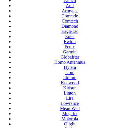
Alinco
Anli
Armytek
Comrade
Comtech
Diamond
EagleTac
Entel
Ewlon
Fenix
Garmin
Globalstar
Homo Antennius
Hytera
Icom
Iridium
Kenwood
Kirisun
Linton
Lira
Lowrance
Mean Well
MegaJet
Motorola
Olight