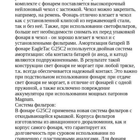
комплекте с фонарем поставляется высокопрочный
нейлоновый чехол с застежкой. Чехол можно закрепить,
например, на ремень. Фонарь отлично влезает в чехол
как с установленной клипсой из нержавеющей стали,
так и без неё. Также, при использовании светофильтров,
больше нет необходимости снимать их перед упаковкой
фонаря в чехол - он хорошо влезает в чехол и с
установленными фильтрами. Амортизация батарей В
фонаре EagleTac G25C2 используется двойная система
амортизации: оба контакта батарей (и анод, и катод)
являются подпружиненными. В результате такой
конструкции свет фонаря не моргает при любой тряске,
т.к. всегда обеспечивается надежный контакт. Это важно
при подствольном использовании фонаря: при отдаче
свет фонаря не моргает, в отличие от фонарей с одной
пружиной, а также исключено повреждение
аккумулятора при использовании мощных патронов
Magnum.
Система фильтров:
В фонаре G25C2 применена новая система фильтров с
откидывающейся крышкой. Корпуса фильтров
изготовлены из авиационного дюралюминия, как и
корпус самого фонаря, что гарантирует их
долговечность при суровом использовании по
сравнению с пластиковыми аналогами. Для фонаря