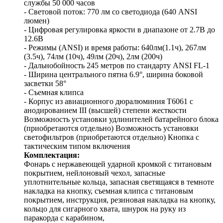
службы 50 000 часов
- Световой поток: 770 лм со светодиода (640 ANSI
люмен)
- Цифровая регулировка яркости в диапазоне от 2.7В до
12.6В
- Режимы (ANSI) и время работы: 640лм(1.1ч), 267лм
(3.5ч), 74лм (10ч), 49лм (20ч), 2лм (200ч)
- Дальнобойность 245 метров по стандарту ANSI FL-1
- Ширина центрального пятна 6.9°, ширина боковой
засветки 58°
- Съемная клипса
- Корпус из авиационного дюралюминия T6061 с
анодированием III (высшей) степени жесткости
Возможность установки удлинителей батарейного блока
(приобретаются отдельно) Возможность установки
светофильтров (приобретаются отдельно) Кнопка с
тактическим типом включения
Комплектация:
Фонарь с нержавеющей ударной кромкой с титановым
покрытием, нейлоновый чехол, запасные
уплотнительные кольца, запасная светящаяся в темноте
накладка на кнопку, съемная клипса с титановым
покрытием, инструкция, резиновая накладка на кнопку,
кольцо для сигарного хвата, шнурок на руку из
паракорда с карабином,