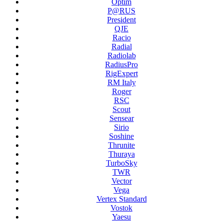
Optim
P@RUS
President
QJE
Racio
Radial
Radiolab
RadiusPro
RigExpert
RM Italy
Roger
RSC
Scout
Sensear
Sirio
Soshine
Thrunite
Thuraya
TurboSky
TWR
Vector
Vega
Vertex Standard
Vostok
Yaesu