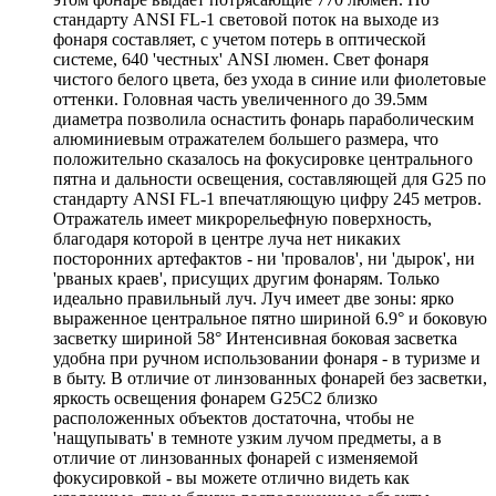
стандарту ANSI FL-1 световой поток на выходе из
фонаря составляет, с учетом потерь в оптической
системе, 640 'честных' ANSI люмен. Свет фонаря
чистого белого цвета, без ухода в синие или фиолетовые
оттенки. Головная часть увеличенного до 39.5мм
диаметра позволила оснастить фонарь параболическим
алюминиевым отражателем большего размера, что
положительно сказалось на фокусировке центрального
пятна и дальности освещения, составляющей для G25 по
стандарту ANSI FL-1 впечатляющую цифру 245 метров.
Отражатель имеет микрорельефную поверхность,
благодаря которой в центре луча нет никаких
посторонних артефактов - ни 'провалов', ни 'дырок', ни
'рваных краев', присущих другим фонарям. Только
идеально правильный луч. Луч имеет две зоны: ярко
выраженное центральное пятно шириной 6.9° и боковую
засветку шириной 58° Интенсивная боковая засветка
удобна при ручном использовании фонаря - в туризме и
в быту. В отличие от линзованных фонарей без засветки,
яркость освещения фонарем G25C2 близко
расположенных объектов достаточна, чтобы не
'нащупывать' в темноте узким лучом предметы, а в
отличие от линзованных фонарей с изменяемой
фокусировкой - вы можете отлично видеть как