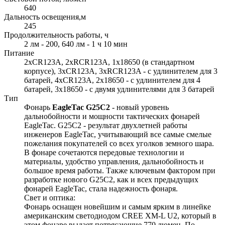
640
Дальность освещения,м
245
Продолжительность работы, ч
2 лм - 200, 640 лм - 1 ч 10 мин
Питание
2xCR123A, 2xRCR123A, 1x18650 (в стандартном
корпусе), 3xCR123A, 3xRCR123A - с удлинителем для 3
батарей, 4xCR123A, 2x18650 - с удлинителем для 4
батарей, 3x18650 - с двумя удлинителями для 3 батарей
Тип
Фонарь
EagleTac G25C2
- новый уровень
дальнобойности и мощности тактических фонарей
EagleTac. G25C2 - результат двухлетней работы
инженеров EagleTac, учитывающий все самые смелые
пожелания покупателей со всех уголков земного шара.
В фонаре сочетаются передовые технологии и
материалы, удобство управления, дальнобойность и
большое время работы. Также ключевым фактором при
разработке нового G25C2, как и всех предыдущих
фонарей EagleTac, стала надежность фонаря.
Свет и оптика:
Фонарь оснащен новейшим и самым ярким в линейке
американским светодиодом CREE XM-L U2, который в
этом фонаре выдает потрясающие 770 люмен. По