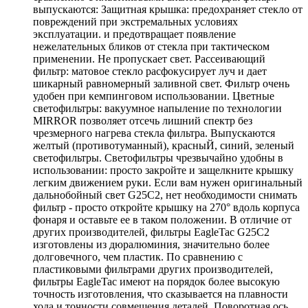
выпускаются: Защитная крышка: предохраняет стекло от
повреждений при экстремальных условиях
эксплуатации. и предотвращает появление
нежелательных бликов от стекла при тактическом
применении. Не пропускает свет. Рассеивающий
фильтр: матовое стекло расфокусирует луч и дает
шикарный равномерный заливной свет. Фильтр очень
удобен при кемпинговом использовании. Цветные
светофильтры: вакуумное напыление по технологии
MIRROR позволяет отсечь лишний спектр без
чрезмерного нагрева стекла фильтра. Выпускаются
желтый (противотуманный), красныЙ, синий, зеленый
светофильтры. Светофильтры чрезвычайно удобны в
использовании: просто закройте и защелкните крышку
легким движением руки. Если вам нужен оригинальный
дальнобойный свет G25C2, нет необходимости снимать
фильтр - просто откройте крышку на 270° вдоль корпуса
фонаря и оставьте ее в таком положении. В отличие от
других производителей, фильтры EagleTac G25C2
изготовлены из дюралюминия, значительно более
долговечного, чем пластик. По сравнению с
пластиковыми фильтрами других производителей,
фильтры EagleTac имеют на порядок более высокую
точность изготовления, что сказывается на плавности
хода и точности совмещения деталей. Поворотная ось