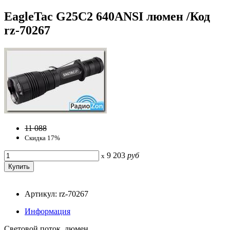
EagleTac G25C2 640ANSI люмен /Код
rz-70267
11 088
Скидка 17%
9 203
руб
x
Артикул: rz-70267
Информация
Световой поток, люмен