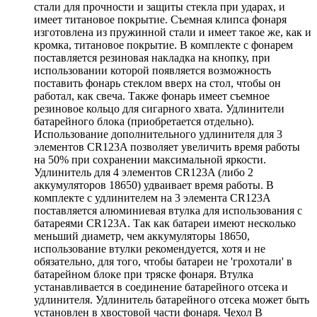
стали для прочности и защиты стекла при ударах, и
имеет титановое покрытие. Съемная клипса фонаря
изготовлена из пружинной стали и имеет такое же, как и
кромка, титановое покрытие. В комплекте с фонарем
поставляется резиновая накладка на кнопку, при
использовании которой появляется возможность
поставить фонарь стеклом вверх на стол, чтобы он
работал, как свеча. Также фонарь имеет съемное
резиновое кольцо для сигарного хвата. Удлинители
батарейного блока (приобретается отдельно).
Использование дополнительного удлинителя для 3
элементов CR123A позволяет увеличить время работы
на 50% при сохранении максимальной яркости.
Удлинитель для 4 элементов CR123A (либо 2
аккумуляторов 18650) удваивает время работы. В
комплекте с удлинителем на 3 элемента CR123A
поставляется алюминиевая втулка для использования с
батареями CR123A. Так как батареи имеют несколько
меньший диаметр, чем аккумуляторы 18650,
использование втулки рекомендуется, хотя и не
обязательно, для того, чтобы батареи не 'грохотали' в
батарейном блоке при тряске фонаря. Втулка
устанавливается в соединение батарейного отсека и
удлинителя. Удлинитель батарейного отсека может быть
установлен в хвостовой части фонаря. Чехол В