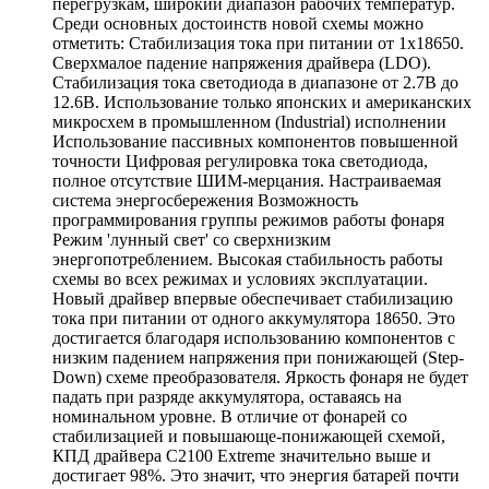
перегрузкам, широкий диапазон рабочих температур.
Среди основных достоинств новой схемы можно
отметить: Стабилизация тока при питании от 1х18650.
Сверхмалое падение напряжения драйвера (LDO).
Стабилизация тока светодиода в диапазоне от 2.7В до
12.6В. Использование только японских и американских
микросхем в промышленном (Industrial) исполнении
Использование пассивных компонентов повышенной
точности Цифровая регулировка тока светодиода,
полное отсутствие ШИМ-мерцания. Настраиваемая
система энергосбережения Возможность
программирования группы режимов работы фонаря
Режим 'лунный свет' со сверхнизким
энергопотреблением. Высокая стабильность работы
схемы во всех режимах и условиях эксплуатации.
Новый драйвер впервые обеспечивает стабилизацию
тока при питании от одного аккумулятора 18650. Это
достигается благодаря использованию компонентов с
низким падением напряжения при понижающей (Step-
Down) схеме преобразователя. Яркость фонаря не будет
падать при разряде аккумулятора, оставаясь на
номинальном уровне. В отличие от фонарей со
стабилизацией и повышающе-понижающей схемой,
КПД драйвера C2100 Extreme значительно выше и
достигает 98%. Это значит, что энергия батарей почти