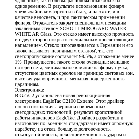
удаленные, так и близко расположенные объекты
одновременно. В результате использование фонаря
чрезвычайно комфортно и в быту, и на охоте, и в
качестве велосвета, и при тактическом применении
фонаря. Отражатель закрыт специальным немецким
закаленным стеклом SCHOTT MIROGARD WATER
WHITE AR Glass. Это стекло имеет высокую прочность
и с двух сторон покрыто специальным просветляющим
напылением. Стекло изготавливается в Германии и его
также называют 'невидимым стеклом', т.к. его
светопропускание составляет 98.5%, а отражение менее
1%. Преимущества такого стекла очевидны: меньшие
потери света, минимальное влияние на форму пучка,
отсутствие цветных ореолов на границах световых зон,
высокая ударопрочность, меньшая подверженность
царапинам.
Электроника:
В G25C2 установлена новая революционная
электроника EagleTac C2100 Extreme. Этот драйвер
нового поколения - вершина современных
светодиодных технологий, результат кропотливой
работы инженеров EagleTac. Драйвер разработан и
изготовлен по 'военным' стандартам и имеет огромную
наработку на отказ, большую долговечность,
отказоустойчивость, невосприимчивость к ударам и