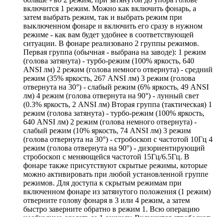
включится 1 режим. Можно как включить фонарь, а
затем выбрать режим, так и выбрать режим при
выключенном фонаре и включить его сразу в нужном
режиме - как вам будет удобнее в соответствующей
ситуации. В фонаре реализовано 2 группы режимов.
Первая группа (обычная - выбрана на заводе): 1 режим
(голова затянута) - турбо-режим (100% яркость, 640
ANSI лм) 2 режим (голова немного отвернута) - средний
режим (35% яркость, 267 ANSI лм) 3 режим (голова
отвернута на 30°) - слабый режим (6% яркость, 49 ANSI
лм) 4 режим (голова отвернута на 90°) - лунный свет
(0.3% яркость, 2 ANSI лм) Вторая группа (тактическая) 1
режим (голова затянута) - турбо-режим (100% яркость,
640 ANSI лм) 2 режим (голова немного отвернута) -
слабый режим (10% яркость, 74 ANSI лм) 3 режим
(голова отвернута на 30°) - стробоскоп с частотой 10Гц 4
режим (голова отвернута на 90°) - дизориентирующий
стробоскоп с меняющейся частотой 15Гц/6.5Гц. В
фонаре также присутствуют скрытые режимы, которые
можно активировать при любой установленной группе
режимов. Для доступа к скрытым режимам при
включенном фонаре из затянутого положения (1 режим)
отверните голову фонаря в 3 или 4 режим, а затем
быстро заверните обратно в режим 1. Всю операцию