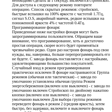
необходимо сделать за 1 секунду. Включится стробоскоп.
Для доступа к следующему режиму повторите
операцию. Список скрытых режимов: стробоскоп,
быстрые вспышки на 100% яркости с частотой 1.7Гц,
сигнал S.O.S, аварийный маячок, редкие вспышки на
пониженной яркости 4% с частотой 0.4Гц.
Программирование фонаря:
Приведенные ниже настройки фонаря могут быть
запрограммированы пользователем. Обращаем ваше
внимание, что программирование, хоть и достаточно
простая операция, скорее всего будет применяться
чрезвычайно редко. Один раз настроив фонарь под свои
нужды, вы, наверняка, больше перепрограммировать его
не будете. С завода фонарь поставляется с настройками,
удовлетворяющими большинство покупателей.
Случайный вход в режим программирования
практически исключен В фонаре настраиваются: Группа
режимов (обычная или тактическая) - с завода по
умолчанию установлена обычная группа Режим
энергосбережения (включен или выключен) - с завода по
умолчанию включен Стробоскоп по двойному нажатию
кнопки (включен или выключен) - с завода по
умолчанию выключен Для выбора группы режимов
переведите фонарь в режим 2 (средняя яркость), затем
быстро, без задержки, включите и выключите фонарь