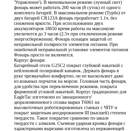
'Управление'). В минимальном режиме (лунный свет)
фонарь может работать 200 часов (8 суток) от одного
комплекта батарей. В максимальном режиме (Турбо) от
двух батарей CR123A фонарь проработает 1.1ч. без
снижения яркости. При использовании двух
аккумуляторов 18650 время работы на максимуме
увеличится до 3 часов (2.5ч при отключенном режиме
энергосбережения). Фонарь оснащен защитой от
неправильной полярности элементов питания. При
ошибочной неправильной установке элементов питания
Фонарь просто не включится.
Корпус фонаря:
Батарейный отсек G25C2 покрыт глубокой накаткой с
нейлоновой полировкой канавок. Держать фонарь в
руке чрезвычайно комфортно, он не выскользнет даже
из кожаных перчаток на морозе. Головная часть фонаря,
для удобства при переключении режимов, покрыта
фирменной угловой накаткой. Корпус традиционно для
EagleTac изготовлен из 'авиационного'
дюралюминиевого сплава марки T6061 на
высокоточных роботизированных станках с ЧПУ и
покрыт защитным анодированием III (высшей) степени
твердости. Такое покрытие сравнимо по шкале
твердости с алмазом. Съемная ударная кромка фонаря с
характерными вырезами изготовлена из нержавеющей