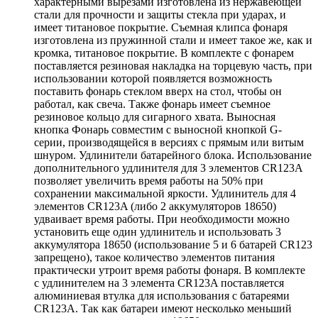
характерными вырезами изготовлена из нержавеющей
стали для прочности и защиты стекла при ударах, и
имеет титановое покрытие. Съемная клипса фонаря
изготовлена из пружинной стали и имеет такое же, как и
кромка, титановое покрытие. В комплекте с фонарем
поставляется резиновая накладка на торцевую часть, при
использовании которой появляется возможность
поставить фонарь стеклом вверх на стол, чтобы он
работал, как свеча. Также фонарь имеет съемное
резиновое кольцо для сигарного хвата. Выносная
кнопка Фонарь совместим с выносной кнопкой G-
серии, производящейся в версиях с прямым или витым
шнуром. Удлинители батарейного блока. Использование
дополнительного удлинителя для 3 элементов CR123A
позволяет увеличить время работы на 50% при
сохранении максимальной яркости. Удлинитель для 4
элементов CR123A (либо 2 аккумуляторов 18650)
удваивает время работы. При необходимости можно
установить еще один удлинитель и использовать 3
аккумулятора 18650 (использование 5 и 6 батарей CR123
запрещено), такое количество элементов питания
практически утроит время работы фонаря. В комплекте
с удлинителем на 3 элемента CR123A поставляется
алюминиевая втулка для использования с батареями
CR123A. Так как батареи имеют несколько меньший