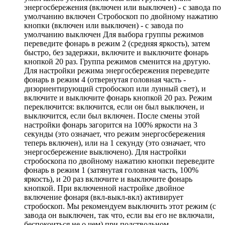
энергосбережения (включен или выключен) - с завода по
умолчанию включен Стробоскоп по двойному нажатию
кнопки (включен или выключен) - с завода по
умолчанию выключен Для выбора группы режимов
переведите фонарь в режим 2 (средняя яркость), затем
быстро, без задержки, включите и выключите фонарь
кнопкой 20 раз. Группа режимов сменится на другую.
Для настройки режима энергосбережения переведите
фонарь в режим 4 (отвернутая головная часть -
дизориентирующий стробоскоп или лунный свет), и
включите и выключите фонарь кнопкой 20 раз. Режим
переключится: включится, если он был выключен, и
выключится, если был включен. После смены этой
настройки фонарь загорится на 100% яркости на 3
секунды (это означает, что режим энергосбережения
теперь включен), или на 1 секунду (это означает, что
энергосбережение выключено). Для настройки
стробоскопа по двойному нажатию кнопки переведите
фонарь в режим 1 (затянутая головная часть, 100%
яркость), и 20 раз включите и выключите фонарь
кнопкой. При включенной настройке двойное
включение фонаря (вкл-выкл-вкл) активирует
стробоскоп. Мы рекомендуем выключить этот режим (с
завода он выключен, так что, если вы его не включали,
беспокоиться не о чем) при подствольном