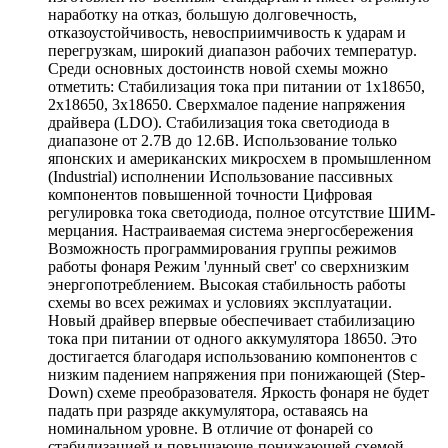
наработку на отказ, большую долговечность,
отказоустойчивость, невосприимчивость к ударам и
перегрузкам, широкий диапазон рабочих температур.
Среди основных достоинств новой схемы можно
отметить: Стабилизация тока при питании от 1х18650,
2x18650, 3x18650. Сверхмалое падение напряжения
драйвера (LDO). Стабилизация тока светодиода в
диапазоне от 2.7В до 12.6В. Использование только
японских и американских микросхем в промышленном
(Industrial) исполнении Использование пассивных
компонентов повышенной точности Цифровая
регулировка тока светодиода, полное отсутствие ШИМ-
мерцания. Настраиваемая система энергосбережения
Возможность программирования группы режимов
работы фонаря Режим 'лунный свет' со сверхнизким
энергопотреблением. Высокая стабильность работы
схемы во всех режимах и условиях эксплуатации.
Новый драйвер впервые обеспечивает стабилизацию
тока при питании от одного аккумулятора 18650. Это
достигается благодаря использованию компонентов с
низким падением напряжения при понижающей (Step-
Down) схеме преобразователя. Яркость фонаря не будет
падать при разряде аккумулятора, оставаясь на
номинальном уровне. В отличие от фонарей со
стабилизацией и повышающе-понижающей схемой,