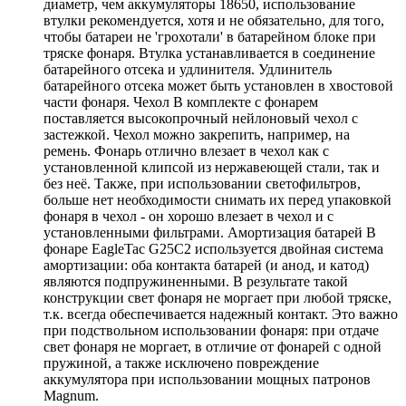
диаметр, чем аккумуляторы 18650, использование
втулки рекомендуется, хотя и не обязательно, для того,
чтобы батареи не 'грохотали' в батарейном блоке при
тряске фонаря. Втулка устанавливается в соединение
батарейного отсека и удлинителя. Удлинитель
батарейного отсека может быть установлен в хвостовой
части фонаря. Чехол В комплекте с фонарем
поставляется высокопрочный нейлоновый чехол с
застежкой. Чехол можно закрепить, например, на
ремень. Фонарь отлично влезает в чехол как с
установленной клипсой из нержавеющей стали, так и
без неё. Также, при использовании светофильтров,
больше нет необходимости снимать их перед упаковкой
фонаря в чехол - он хорошо влезает в чехол и с
установленными фильтрами. Амортизация батарей В
фонаре EagleTac G25C2 используется двойная система
амортизации: оба контакта батарей (и анод, и катод)
являются подпружиненными. В результате такой
конструкции свет фонаря не моргает при любой тряске,
т.к. всегда обеспечивается надежный контакт. Это важно
при подствольном использовании фонаря: при отдаче
свет фонаря не моргает, в отличие от фонарей с одной
пружиной, а также исключено повреждение
аккумулятора при использовании мощных патронов
Magnum.