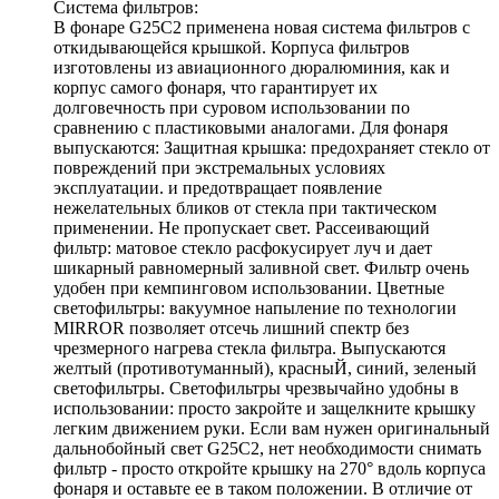
Система фильтров:
В фонаре G25C2 применена новая система фильтров с
откидывающейся крышкой. Корпуса фильтров
изготовлены из авиационного дюралюминия, как и
корпус самого фонаря, что гарантирует их
долговечность при суровом использовании по
сравнению с пластиковыми аналогами. Для фонаря
выпускаются: Защитная крышка: предохраняет стекло от
повреждений при экстремальных условиях
эксплуатации. и предотвращает появление
нежелательных бликов от стекла при тактическом
применении. Не пропускает свет. Рассеивающий
фильтр: матовое стекло расфокусирует луч и дает
шикарный равномерный заливной свет. Фильтр очень
удобен при кемпинговом использовании. Цветные
светофильтры: вакуумное напыление по технологии
MIRROR позволяет отсечь лишний спектр без
чрезмерного нагрева стекла фильтра. Выпускаются
желтый (противотуманный), красныЙ, синий, зеленый
светофильтры. Светофильтры чрезвычайно удобны в
использовании: просто закройте и защелкните крышку
легким движением руки. Если вам нужен оригинальный
дальнобойный свет G25C2, нет необходимости снимать
фильтр - просто откройте крышку на 270° вдоль корпуса
фонаря и оставьте ее в таком положении. В отличие от