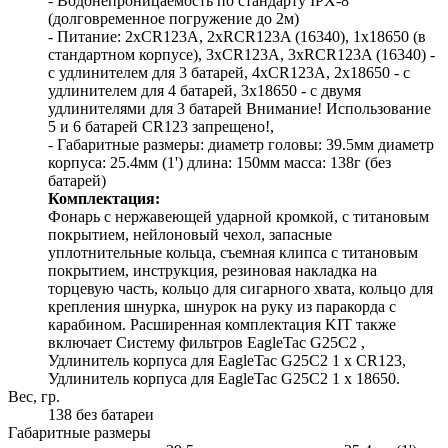
- Водонепроницаемость по стандарту IPX-8
(долговременное погружение до 2м)
- Питание: 2xCR123A, 2xRCR123A (16340), 1x18650 (в
стандартном корпусе), 3xCR123A, 3xRCR123A (16340) -
с удлинителем для 3 батарей, 4xCR123A, 2x18650 - с
удлинителем для 4 батарей, 3x18650 - с двумя
удлинителями для 3 батарей Внимание! Использование
5 и 6 батарей CR123 запрещено!,
- Габаритные размеры: диаметр головы: 39.5мм диаметр
корпуса: 25.4мм (1') длина: 150мм масса: 138г (без
батарей)
Комплектация:
Фонарь с нержавеющей ударной кромкой, с титановым
покрытием, нейлоновый чехол, запасные
уплотнительные кольца, съемная клипса с титановым
покрытием, инструкция, резиновая накладка на
торцевую часть, кольцо для сигарного хвата, кольцо для
крепления шнурка, шнурок на руку из паракорда с
карабином. Расширенная комплектация KIT также
включает Систему фильтров EagleTac G25C2 ,
Удлинитель корпуса для EagleTac G25C2 1 х CR123,
Удлинитель корпуса для EagleTac G25C2 1 х 18650.
Вес, гр.
138 без батареи
Габаритные размеры