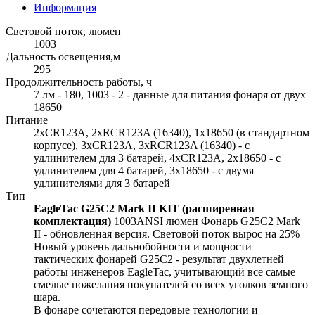
Информация
Световой поток, люмен
1003
Дальность освещения,м
295
Продолжительность работы, ч
7 лм - 180, 1003 - 2 - данные для питания фонаря от двух
18650
Питание
2xCR123A, 2xRCR123A (16340), 1x18650 (в стандартном
корпусе), 3xCR123A, 3xRCR123A (16340) - с
удлинителем для 3 батарей, 4xCR123A, 2x18650 - с
удлинителем для 4 батарей, 3x18650 - с двумя
удлинителями для 3 батарей
Тип
EagleTac G25C2 Mark II KIT (расширенная
комплектация)
1003ANSI люмен Фонарь G25C2 Mark
II - обновленная версия. Световой поток вырос на 25%
Новый уровень дальнобойности и мощности
тактических фонарей G25C2 - результат двухлетней
работы инженеров EagleTac, учитывающий все самые
смелые пожелания покупателей со всех уголков земного
шара.
В фонаре сочетаются передовые технологии и