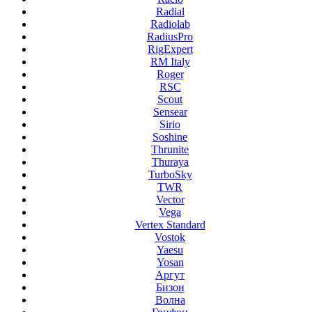
Radial
Radiolab
RadiusPro
RigExpert
RM Italy
Roger
RSC
Scout
Sensear
Sirio
Soshine
Thrunite
Thuraya
TurboSky
TWR
Vector
Vega
Vertex Standard
Vostok
Yaesu
Yosan
Аргут
Бизон
Волна