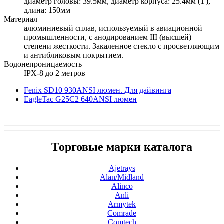
диаметр головы: 39.5мм, диаметр корпуса: 25.4мм (1'),
длина: 150мм
Материал
алюминиевый сплав, используемый в авиационной
промышленности, с анодированием III (высшей)
степени жесткости. Закаленное стекло с просветляющим
и антибликовым покрытием.
Водонепроницаемость
IPX-8 до 2 метров
Fenix SD10 930ANSI люмен. Для дайвинга
EagleTac G25C2 640ANSI люмен
Торговые марки каталога
Ajetrays
Alan/Midland
Alinco
Anli
Armytek
Comrade
Comtech