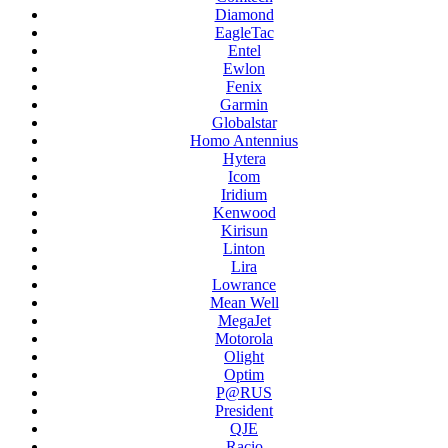
Diamond
EagleTac
Entel
Ewlon
Fenix
Garmin
Globalstar
Homo Antennius
Hytera
Icom
Iridium
Kenwood
Kirisun
Linton
Lira
Lowrance
Mean Well
MegaJet
Motorola
Olight
Optim
P@RUS
President
QJE
Racio