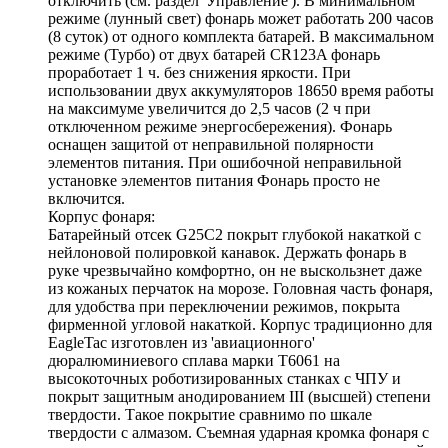
отключить (см. раздел 'Управление'). В минимальном
режиме (лунный свет) фонарь может работать 200 часов
(8 суток) от одного комплекта батарей. В максимальном
режиме (Турбо) от двух батарей CR123A фонарь
проработает 1 ч. без снижения яркости. При
использовании двух аккумуляторов 18650 время работы
на максимуме увеличится до 2,5 часов (2 ч при
отключенном режиме энергосбережения). Фонарь
оснащен защитой от неправильной полярности
элементов питания. При ошибочной неправильной
установке элементов питания Фонарь просто не
включится.
Корпус фонаря:
Батарейный отсек G25C2 покрыт глубокой накаткой с
нейлоновой полировкой канавок. Держать фонарь в
руке чрезвычайно комфортно, он не выскользнет даже
из кожаных перчаток на морозе. Головная часть фонаря,
для удобства при переключении режимов, покрыта
фирменной угловой накаткой. Корпус традиционно для
EagleTac изготовлен из 'авиационного'
дюралюминиевого сплава марки T6061 на
высокоточных роботизированных станках с ЧПУ и
покрыт защитным анодированием III (высшей) степени
твердости. Такое покрытие сравнимо по шкале
твердости с алмазом. Съемная ударная кромка фонаря с