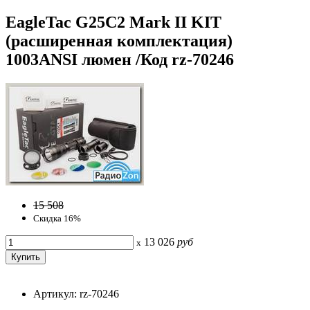
EagleTac G25C2 Mark II KIT
(расширенная комплектация)
1003ANSI люмен /Код rz-70246
15 508
Скидка 16%
13 026
руб
x
Артикул: rz-70246