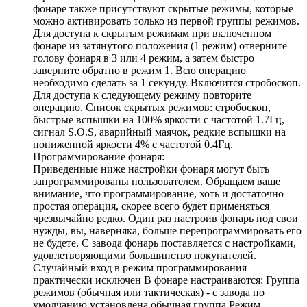
фонаре также присутствуют скрытые режимы, которые
можно активировать только из первой группы режимов.
Для доступа к скрытым режимам при включенном
фонаре из затянутого положения (1 режим) отверните
голову фонаря в 3 или 4 режим, а затем быстро
заверните обратно в режим 1. Всю операцию
необходимо сделать за 1 секунду. Включится стробоскоп.
Для доступа к следующему режиму повторите
операцию. Список скрытых режимов: стробоскоп,
быстрые вспышки на 100% яркости с частотой 1.7Гц,
сигнал S.O.S, аварийный маячок, редкие вспышки на
пониженной яркости 4% с частотой 0.4Гц.
Программирование фонаря:
Приведенные ниже настройки фонаря могут быть
запрограммированы пользователем. Обращаем ваше
внимание, что программирование, хоть и достаточно
простая операция, скорее всего будет применяться
чрезвычайно редко. Один раз настроив фонарь под свои
нужды, вы, наверняка, больше перепрограммировать его
не будете. С завода фонарь поставляется с настройками,
удовлетворяющими большинство покупателей.
Случайный вход в режим программирования
практически исключен В фонаре настраиваются: Группа
режимов (обычная или тактическая) - с завода по
умолчанию установлена обычная группа Режим