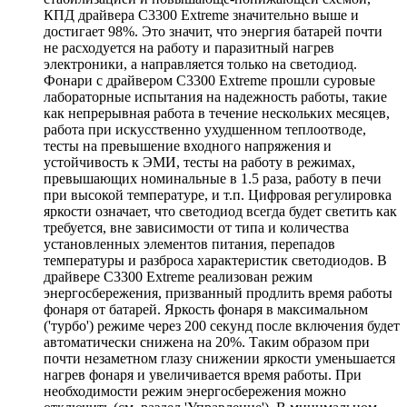
КПД драйвера C3300 Extreme значительно выше и
достигает 98%. Это значит, что энергия батарей почти
не расходуется на работу и паразитный нагрев
электроники, а направляется только на светодиод.
Фонари с драйвером C3300 Extreme прошли суровые
лабораторные испытания на надежность работы, такие
как непрерывная работа в течение нескольких месяцев,
работа при искусственно ухудшенном теплоотводе,
тесты на превышение входного напряжения и
устойчивость к ЭМИ, тесты на работу в режимах,
превышающих номинальные в 1.5 раза, работу в печи
при высокой температуре, и т.п. Цифровая регулировка
яркости означает, что светодиод всегда будет светить как
требуется, вне зависимости от типа и количества
установленных элементов питания, перепадов
температуры и разброса характеристик светодиодов. В
драйвере C3300 Extreme реализован режим
энергосбережения, призванный продлить время работы
фонаря от батарей. Яркость фонаря в максимальном
('турбо') режиме через 200 секунд после включения будет
автоматически снижена на 20%. Таким образом при
почти незаметном глазу снижении яркости уменьшается
нагрев фонаря и увеличивается время работы. При
необходимости режим энергосбережения можно