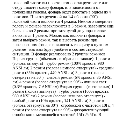
головной части: вы просто немного закручиваете или
откручиваете голову фонаря, и, в зависимости от
положения головы, фонарь будет работать в одном из 4
режимов. При открученной на 1/4 оборота (90°)
головной части включится 4 режим. Немного заверните
голову и фонарь переключится в 3 режим, заверните еще
больше - во 2 режим, при затянутой до упора голове
включится 1 режим. Можно как включить фонарь, а
затем выбрать режим, так и выбрать режим при
выключенном фонаре и включить его сразу в нужном
режиме - как вам будет удобнее в соответствующей
ситуации. В фонаре реализовано 2 группы режимов.
Первая группа (обычная - выбрана на заводе): 1 режим
(голова затянута) - турбо-режим (100% яркость, 980
ANSI лм) 2 режим (голова немного отвернута) - средний
режим (35% яркость, 449 ANSI лм) 3 режим (голова
отвернута на 30°) - слабый режим (6% яркость, 86 ANSI
лм) 4 режим (голова отвернута на 90°) - лунный свет
(0.3% яркость, 7 ANSI лм) Вторая группа (тактическая) 1
режим (голова затянута) - турбо-режим (100% яркость,
980 ANSI лм) 2 режим (голова немного отвернута) -
слабый режим (10% яркость, 141 ANSI лм) 3 режим
(голова отвернута на 30°) - стробоскоп с частотой 10Гц 4
режим (голова отвернута на 90°) - дизориентирующий
стробоскоп с меняющейся частотой 15Гц/6.5Гц. В