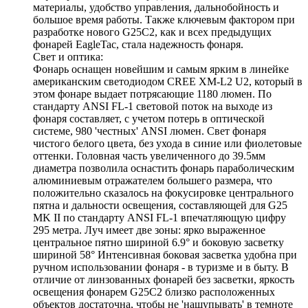
материалы, удобство управления, дальнобойность и
большое время работы. Также ключевым фактором при
разработке нового G25C2, как и всех предыдущих
фонарей EagleTac, стала надежность фонаря.
Свет и оптика:
Фонарь оснащен новейшим и самым ярким в линейке
американским светодиодом CREE XM-L2 U2, который в
этом фонаре выдает потрясающие 1180 люмен. По
стандарту ANSI FL-1 световой поток на выходе из
фонаря составляет, с учетом потерь в оптической
системе, 980 'честных' ANSI люмен. Свет фонаря
чистого белого цвета, без ухода в синие или фиолетовые
оттенки. Головная часть увеличенного до 39.5мм
диаметра позволила оснастить фонарь параболическим
алюминиевым отражателем большего размера, что
положительно сказалось на фокусировке центрального
пятна и дальности освещения, составляющей для G25
MK II по стандарту ANSI FL-1 впечатляющую цифру
295 метра. Луч имеет две зоны: ярко выраженное
центральное пятно шириной 6.9° и боковую засветку
шириной 58° Интенсивная боковая засветка удобна при
ручном использовании фонаря - в туризме и в быту. В
отличие от линзованных фонарей без засветки, яркость
освещения фонарем G25C2 близко расположенных
объектов достаточна, чтобы не 'нащупывать' в темноте