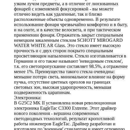
узким лучом предметы, а в отличие от линзованных
фонарей с изменяемой фокусировкой - вы можете
отлично видеть как удаленные, так и близко
расположенные объекты одновременно. В результате
использование фонаря чрезвычайно комфортно и в быту,
и на охоте, и в качестве велосвета, и при тактическом
применении фонаря. Отражатель закрыт специальным
немецким закаленным стеклом SCHOTT MIROGARD
WATER WHITE AR Glass. Это стекло имеет высокую
прочность и с двух сторон покрыто специальным
просветляющим напылением. Стекло изготавливается в
Германии и его также называют 'невидимым стеклом',
т.к. его светопропускание составляет 98.5%, а отражение
менее 1%. Преимущества такого стекла очевидны:
меньшие потери света, минимальное влияние на форму
пучка, отсутствие цветных ореолов на границах
световых зон, высокая ударопрочность, меньшая
подверженность царапинам.
Электроника:
В G25C2 MK II установлена новая революционная
электроника EagleTac C3300 Extreme. Этот драйвер
нового поколения - вершина современных
светодиодных технологий, результат кропотливой
работы инженеров EagleTac. Драйвер разработан и
изготовлен по 'военным' стандартам и имеет огромную