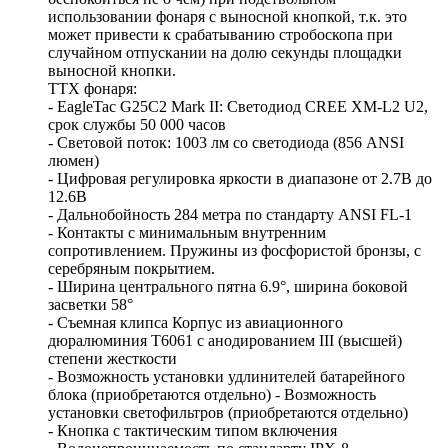
использовании фонаря с выносной кнопкой, т.к. это
может привести к срабатыванию стробоскопа при
случайном отпускании на долю секунды площадки
выносной кнопки.
ТТХ фонаря:
- EagleTac G25C2 Mark II: Светодиод CREE XM-L2 U2,
срок службы 50 000 часов
- Световой поток: 1003 лм со светодиода (856 ANSI
люмен)
- Цифровая регулировка яркости в диапазоне от 2.7В до
12.6В
- Дальнобойность 284 метра по стандарту ANSI FL-1
- Контакты с минимальным внутренним
сопротивлением. Пружины из фосфористой бронзы, с
серебряным покрытием.
- Ширина центрального пятна 6.9°, ширина боковой
засветки 58°
- Съемная клипса Корпус из авиационного
дюралюминия T6061 с анодированием III (высшей)
степени жесткости
- Возможность установки удлинителей батарейного
блока (приобретаются отдельно) - Возможность
установки светофильтров (приобретаются отдельно)
- Кнопка с тактическим типом включения