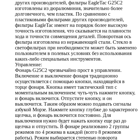
других производителей, фильтры EagleTac G25C2
изготовлены из дюралюминия, значительно более
долговечного, чем пластик. По сравнению с
пластиковыми фильтрами других производителей,
фильтры EagleTac имеют на порядок более высокую
точность изготовления, что сказывается на плавности
хода и точности совмещения деталей. Поворотная ось
фильтра изготовлена из нержавеющей стали. Стекло в
светофильтрах при необходимости может быть заменено
пользователем в полевых условиях без использования
каких-либо специальных инструментов.
Управление:
Фонарь G25C2 чрезвычайно прост в управлении.
Включение и выключение фонаря традиционно
осуществляется с помощью кнопки, находящейся в
торце фонаря. Кнопка имеет тактический тип с
моментальным включением: чуть-чуть нажмите кнопку,
и фонарь включится. Отпустите кнопку, и он
выключится. Таким образом можно подавать сигналы
азбукой Морзе. Нажмите кнопку глубже до характерного
щелчка, и фонарь включится постоянно. Для
выключения нужно будет нажать кнопку еще раз до
щелчка и отпустить. В фонаре реализовано 2 группы
режимов по 4 режима в каждой (всего 8 режимов
работы). Режим выбирается степенью поворота