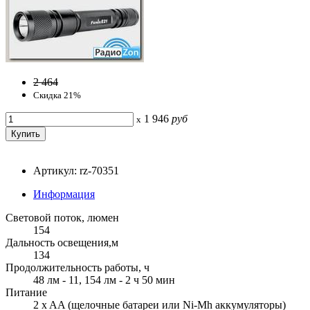
2 464
Скидка 21%
1 946
руб
x
Артикул: rz-70351
Информация
Световой поток, люмен
154
Дальность освещения,м
134
Продолжительность работы, ч
48 лм - 11, 154 лм - 2 ч 50 мин
Питание
2 x AA (щелочные батареи или Ni-Mh аккумуляторы)