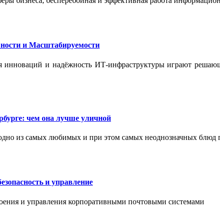
феры бизнеса, бесперебойная и эффективная работа информацион
ности и Масштабируемости
ения инноваций и надёжность ИТ-инфраструктуры играют реша
бурге: чем она лучше уличной
одно из самых любимых и при этом самых неоднозначных блюд 
езопасность и управление
роения и управления корпоративными почтовыми системами