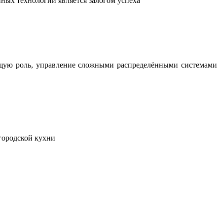
ных технологий является залогом успеха
ющую роль, управление сложными распределёнными системами
городской кухни