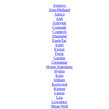
Ajetrays
Alan/Midland
Alinco
Anli
Armytek
Comrade
Comtech
Diamond
EagleTac
Entel
Ewlon
Fenix
Garmin
Globalstar
Homo Antennius
Hytera
Icom
Iridium
Kenwood
Kirisun
Linton
Lira
Lowrance
Mean Well