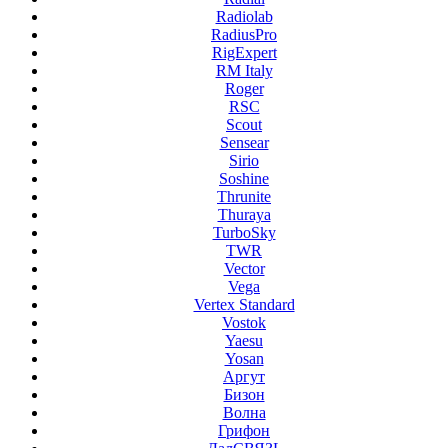
Radiolab
RadiusPro
RigExpert
RM Italy
Roger
RSC
Scout
Sensear
Sirio
Soshine
Thrunite
Thuraya
TurboSky
TWR
Vector
Vega
Vertex Standard
Vostok
Yaesu
Yosan
Аргут
Бизон
Волна
Грифон