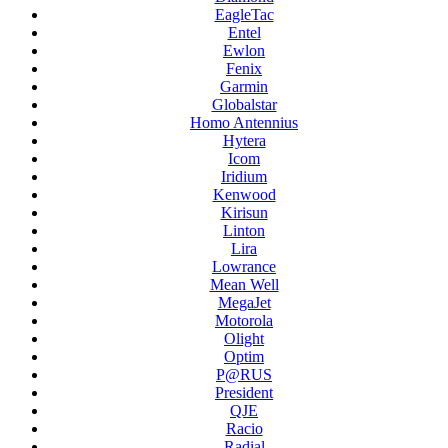
EagleTac
Entel
Ewlon
Fenix
Garmin
Globalstar
Homo Antennius
Hytera
Icom
Iridium
Kenwood
Kirisun
Linton
Lira
Lowrance
Mean Well
MegaJet
Motorola
Olight
Optim
P@RUS
President
QJE
Racio
Radial