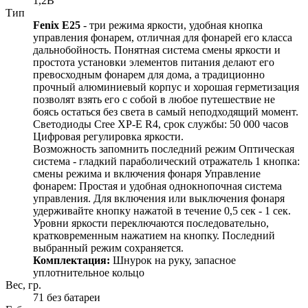
1,2В
Тип
Fenix E25
- три режима яркости, удобная кнопка
управления фонарем, отличная для фонарей его класса
дальнобойность. Понятная система смены яркости и
простота установки элементов питания делают его
превосходным фонарем для дома, а традиционно
прочный алюминиевый корпус и хорошая герметизация
позволят взять его с собой в любое путешествие не
боясь остаться без света в самый неподходящий момент.
Светодиоды Cree XP-E R4, срок службы: 50 000 часов
Цифровая регулировка яркости.
Возможность запомнить последний режим Оптическая
система - гладкий параболический отражатель 1 кнопка:
смены режима и включения фонаря Управление
фонарем: Простая и удобная однокнопочная система
управления. Для включения или выключения фонаря
удерживайте кнопку нажатой в течение 0,5 сек - 1 сек.
Уровни яркости переключаются последовательно,
кратковременным нажатием на кнопку. Последний
выбранный режим сохраняется.
Комплектация:
Шнурок на руку, запасное
уплотнительное кольцо
Вес, гр.
71 без батареи