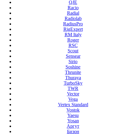
QJE
Racio
Radial
Radiolab
RadiusPro
RigExpert
RM Italy
Roger
RSC
Scout
Sensear
Sirio
Soshine
Thrunite
Thuraya
TurboSky
TWR
Vector
Vega
Vertex Standard
Vostok
Yaesu
Yosan
Аргут
Бизон