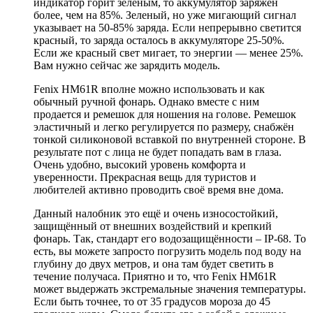
индикатор горит зеленым, то аккумулятор заряжен
более, чем на 85%. Зеленый, но уже мигающий сигнал
указывает на 50-85% заряда. Если непрерывно светится
красный, то заряда осталось в аккумуляторе 25-50%.
Если же красный свет мигает, то энергии — менее 25%.
Вам нужно сейчас же зарядить модель.
Fenix HM61R вполне можно использовать и как
обычный ручной фонарь. Однако вместе с ним
продается и ремешок для ношения на голове. Ремешок
эластичный и легко регулируется по размеру, снабжён
тонкой силиконовой вставкой по внутренней стороне. В
результате пот с лица не будет попадать вам в глаза.
Очень удобно, высокий уровень комфорта и
уверенности. Прекрасная вещь для туристов и
любителей активно проводить своё время вне дома.
Данный налобник это ещё и очень износостойкий,
защищённый от внешних воздействий и крепкий
фонарь. Так, стандарт его водозащищённости – IP-68. То
есть, вы можете запросто погрузить модель под воду на
глубину до двух метров, и она там будет светить в
течение получаса. Приятно и то, что Fenix HM61R
может выдержать экстремальные значения температуры.
Если быть точнее, то от 35 градусов мороза до 45