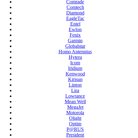
Comrade
Comtech
Diamond
EagleTac
Entel
Ewlon
Fenix
Garmin
Globalstar
Homo Antennius
Hytera
Icom
Iridium
Kenwood
Kirisun
Linton
Lira
Lowrance
Mean Well
MegaJet
Motorola
Olight
Optim
P@RUS
President