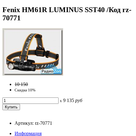
Fenix HM61R LUMINUS SST40 /Код rz-
70771
10 150
Скидка 10%
9 135
руб
x
Артикул: rz-70771
Информация