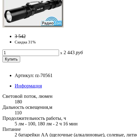
3 542
Скидка 31%
2 443
руб
x
Артикул: rz-70561
Информация
Световой поток, люмен
180
Дальность освещения,м
110
Продолжительность работы, ч
5 лм - 100, 180 лм - 2 ч 16 мин
Питание
2 батарейки АА (щелочные (алкалиновые), солевые, лити