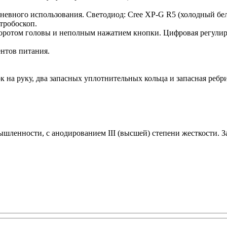
евного использования. Светодиод: Cree XP-G R5 (холодный белы
тробоскоп.
ротом головы и неполным нажатием кнопки. Цифровая регулиров
нтов питания.
 на руку, два запасных уплотнительных кольца и запасная ребри
ленности, с анодированием III (высшей) степени жесткости. 