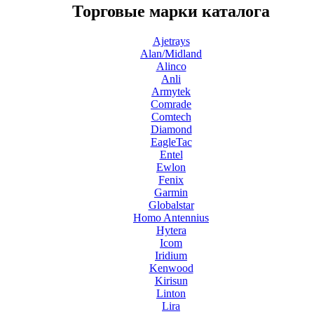
Торговые марки каталога
Ajetrays
Alan/Midland
Alinco
Anli
Armytek
Comrade
Comtech
Diamond
EagleTac
Entel
Ewlon
Fenix
Garmin
Globalstar
Homo Antennius
Hytera
Icom
Iridium
Kenwood
Kirisun
Linton
Lira