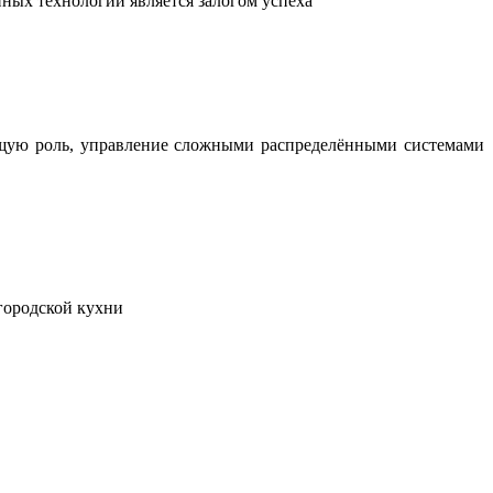
ных технологий является залогом успеха
ющую роль, управление сложными распределёнными системами
городской кухни