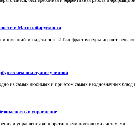
феры бизнеса, бесперебойная и эффективная работа информацион
ности и Масштабируемости
ения инноваций и надёжность ИТ-инфраструктуры играют реша
бурге: чем она лучше уличной
одно из самых любимых и при этом самых неоднозначных блюд 
езопасность и управление
роения и управления корпоративными почтовыми системами