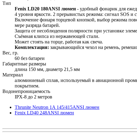
Тип
Fenix LD20 180ANSI люмен
- удобный фонарик для ежедн
4 уровня яркости. 2 прерывистых режима: сигнал SOS и с
Включение фонаря торцевой кнопкой, выбор режима пово
мере разряда батарей.
Защита от несоблюдения полярности при установке элеме
Съёмная клипса из нержавеющей стали.
Может стоять на торце, работая как свеча.
Комплектация:
закрывающийся чехол на ремень, ремешок
Вес, гр.
60 без батареи
Габаритные размеры
длина 150 мм, диаметр 21,5 мм
Материал
алюминиевый сплав, используемый в авиационной промыш
покрытием.
Водонепроницаемость
IPX-8 до 2 метров
Thrunite Neutron 1A 145/415ANSI люмен
Fenix LD40 248ANSI люмен