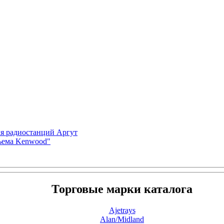
ля радиостанций Аргут
зъема Kenwood"
Торговые марки каталога
Ajetrays
Alan/Midland