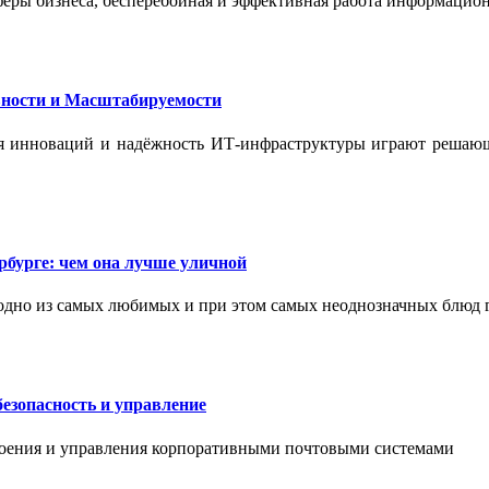
феры бизнеса, бесперебойная и эффективная работа информацион
ности и Масштабируемости
ения инноваций и надёжность ИТ-инфраструктуры играют реша
бурге: чем она лучше уличной
одно из самых любимых и при этом самых неоднозначных блюд 
езопасность и управление
роения и управления корпоративными почтовыми системами