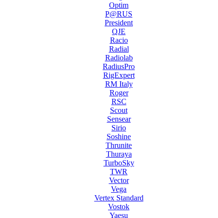
Optim
P@RUS
President
QJE
Racio
Radial
Radiolab
RadiusPro
RigExpert
RM Italy
Roger
RSC
Scout
Sensear
Sirio
Soshine
Thrunite
Thuraya
TurboSky
TWR
Vector
Vega
Vertex Standard
Vostok
Yaesu