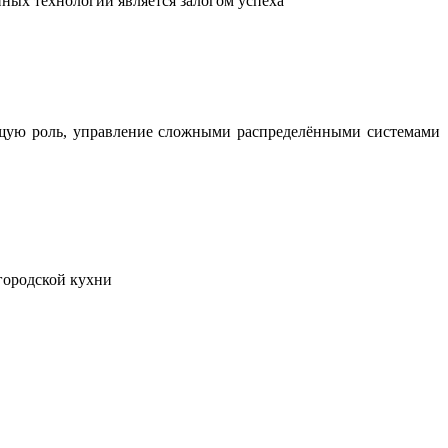
ных технологий является залогом успеха
ющую роль, управление сложными распределёнными системами
городской кухни