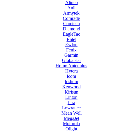
Alinco
Anli
Armytek
Comrade
Comtech
Diamond
EagleTac
Entel
Ewlon
Fenix
Garmin
Globalstar
Homo Antennius
Hytera
Icom
Iridium
Kenwood
Kirisun
Linton
Lira
Lowrance
Mean Well
MegaJet
Motorola
Olight