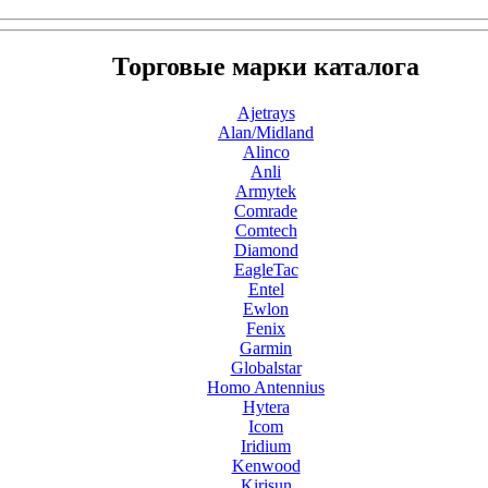
Торговые марки каталога
Ajetrays
Alan/Midland
Alinco
Anli
Armytek
Comrade
Comtech
Diamond
EagleTac
Entel
Ewlon
Fenix
Garmin
Globalstar
Homo Antennius
Hytera
Icom
Iridium
Kenwood
Kirisun