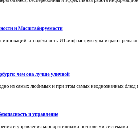
феры бизнеса, бесперебойная и эффективная работа информацион
ности и Масштабируемости
ения инноваций и надёжность ИТ-инфраструктуры играют реша
бурге: чем она лучше уличной
одно из самых любимых и при этом самых неоднозначных блюд 
езопасность и управление
роения и управления корпоративными почтовыми системами