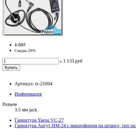
1 597
Скидка 29%
1 133
руб
x
Артикул: rz-21694
Информация
Разъем
3.5 мм jack
Гарнитура Yaesu VC-27
Гарнитура Аргут HM-24 с микрофоном на штанге, тип р