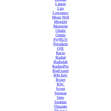
Linton
Lira
Lowrance
Mean Well
MegaJet
Motorola
Olight
Optim
P@RUS
President
QJE
Racio
Radial
Radiolab
RadiusPro
RigExpert
RM Italy
Roger
RSC
Scout
Sensear
Sirio
Soshine
Thrunite
Thuraya