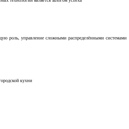
ных технологий является залогом успеха
ющую роль, управление сложными распределёнными системами
городской кухни