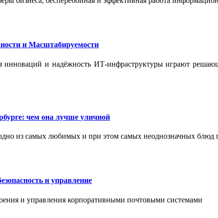
феры бизнеса, бесперебойная и эффективная работа информацион
ности и Масштабируемости
ения инноваций и надёжность ИТ-инфраструктуры играют реша
бурге: чем она лучше уличной
одно из самых любимых и при этом самых неоднозначных блюд 
езопасность и управление
роения и управления корпоративными почтовыми системами