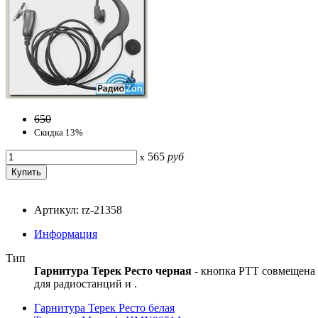
650
Скидка 13%
565
руб
x
Артикул: rz-21358
Информация
Тип
Гарнитура Терек Ресто черная
- кнопка РТТ совмещена
для радиостанций и .
Гарнитура Терек Ресто белая