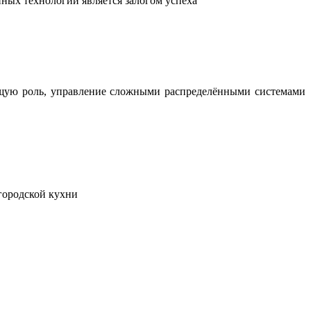
ных технологий является залогом успеха
ющую роль, управление сложными распределёнными системами
городской кухни