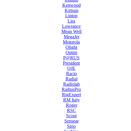
Kenwood
Kirisun
Linton
Lira
Lowrance
Mean Well
MegaJet
Motorola
Olight
Optim
P@RUS
President
QJE
Racio
Radial
Radiolab
RadiusPro
RigExpert
RM Italy
Roger
RSC
Scout
Sensear
Sirio