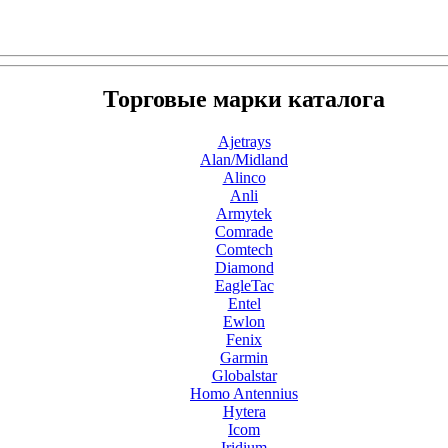
Торговые марки каталога
Ajetrays
Alan/Midland
Alinco
Anli
Armytek
Comrade
Comtech
Diamond
EagleTac
Entel
Ewlon
Fenix
Garmin
Globalstar
Homo Antennius
Hytera
Icom
Iridium