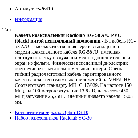
Артикул: rz-26419
Информация
Тип
Кабель коаксиальный Radiolab RG-58 A/U PVC
(black) витой центральный проводник
- ВЧ кабель RG-
58 A/U - высококачественная версия стандартной
модели коаксиального кабеля RG-58 /U, имеющая
плотную оплетку из луженой меди и дополнительный
экран из фольги. Физически вспененный диэлектрик
обеспечивает значительно меньшие потери. Очень
гибкий радиочастотный кабель гарантированного
качества для всевозможных приложений на VHF/UHF.
Соответствует стандарту MIL-C-17/029. На частоте 150
Мгц, на 100 метров затухание 13,8 dB, на частоте 450
МГц затухание 25,2 dB. Внешний диаметр кабеля - 5,03
мм.
Крепление на зеркало Optim TS-10
Набор переходников Radiolab YC-30