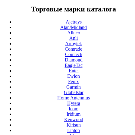
Торговые марки каталога
Ajetrays
Alan/Midland
Alinco
Anli
Armytek
Comrade
Comtech
Diamond
EagleTac
Entel
Ewlon
Fenix
Garmin
Globalstar
Homo Antennius
Hytera
Icom
Iridium
Kenwood
Kirisun
Linton