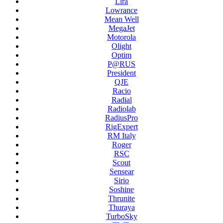
Lira
Lowrance
Mean Well
MegaJet
Motorola
Olight
Optim
P@RUS
President
QJE
Racio
Radial
Radiolab
RadiusPro
RigExpert
RM Italy
Roger
RSC
Scout
Sensear
Sirio
Soshine
Thrunite
Thuraya
TurboSky