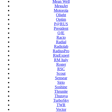
Mean Well
MegaJet
Motorola
Olight
Optim
P@RUS
President
QJE
Racio
Radial
Radiolab
RadiusPro
RigExpert
RM Italy
Roger
RSC
Scout
Sensear
Sirio
Soshine
Thrunite
Thuraya
TurboSky
TWR
Vector