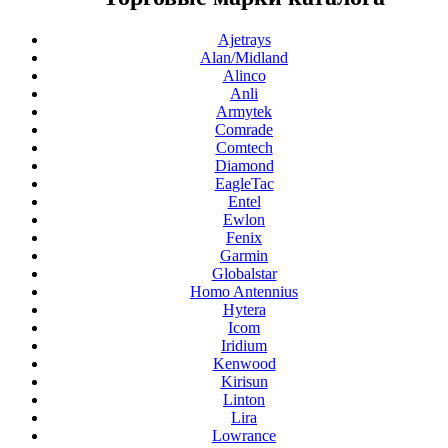
Ajetrays
Alan/Midland
Alinco
Anli
Armytek
Comrade
Comtech
Diamond
EagleTac
Entel
Ewlon
Fenix
Garmin
Globalstar
Homo Antennius
Hytera
Icom
Iridium
Kenwood
Kirisun
Linton
Lira
Lowrance