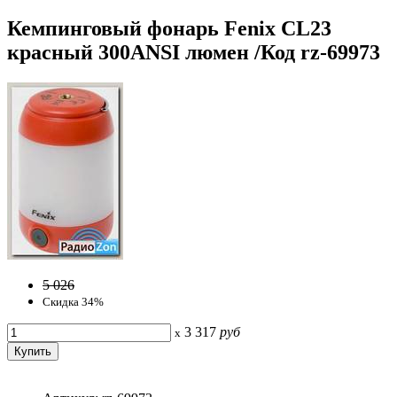
Кемпинговый фонарь Fenix CL23
красный 300ANSI люмен /Код rz-69973
5 026
Скидка 34%
3 317
руб
x