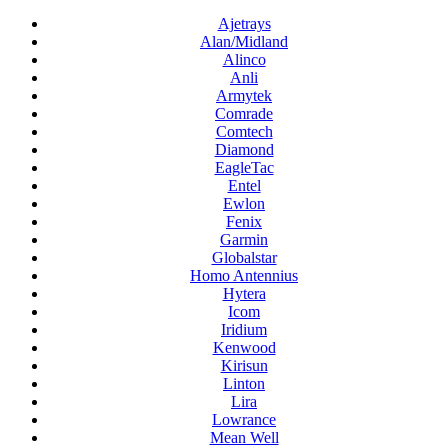
Ajetrays
Alan/Midland
Alinco
Anli
Armytek
Comrade
Comtech
Diamond
EagleTac
Entel
Ewlon
Fenix
Garmin
Globalstar
Homo Antennius
Hytera
Icom
Iridium
Kenwood
Kirisun
Linton
Lira
Lowrance
Mean Well