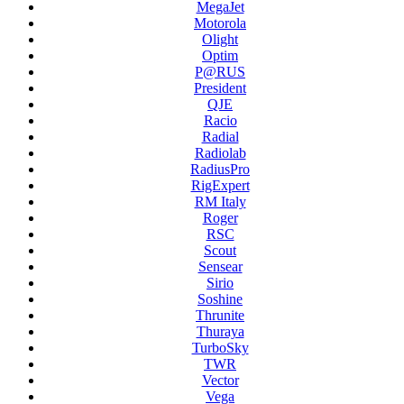
MegaJet
Motorola
Olight
Optim
P@RUS
President
QJE
Racio
Radial
Radiolab
RadiusPro
RigExpert
RM Italy
Roger
RSC
Scout
Sensear
Sirio
Soshine
Thrunite
Thuraya
TurboSky
TWR
Vector
Vega