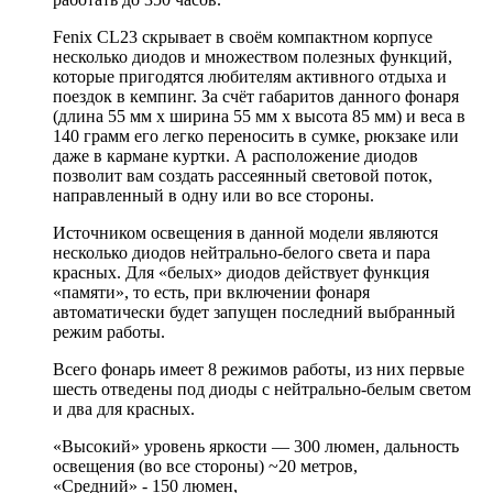
Fenix CL23 скрывает в своём компактном корпусе
несколько диодов и множеством полезных функций,
которые пригодятся любителям активного отдыха и
поездок в кемпинг. За счёт габаритов данного фонаря
(длина 55 мм х ширина 55 мм х высота 85 мм) и веса в
140 грамм его легко переносить в сумке, рюкзаке или
даже в кармане куртки. А расположение диодов
позволит вам создать рассеянный световой поток,
направленный в одну или во все стороны.
Источником освещения в данной модели являются
несколько диодов нейтрально-белого света и пара
красных. Для «белых» диодов действует функция
«памяти», то есть, при включении фонаря
автоматически будет запущен последний выбранный
режим работы.
Всего фонарь имеет 8 режимов работы, из них первые
шесть отведены под диоды с нейтрально-белым светом
и два для красных.
«Высокий» уровень яркости — 300 люмен, дальность
освещения (во все стороны) ~20 метров,
«Средний» - 150 люмен,