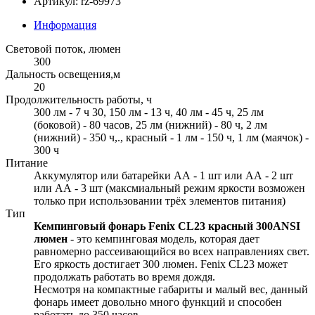
Артикул: rz-69973
Информация
Световой поток, люмен
300
Дальность освещения,м
20
Продолжительность работы, ч
300 лм - 7 ч 30, 150 лм - 13 ч, 40 лм - 45 ч, 25 лм
(боковой) - 80 часов, 25 лм (нижний) - 80 ч, 2 лм
(нижний) - 350 ч,., красный - 1 лм - 150 ч, 1 лм (маячок) -
300 ч
Питание
Аккумулятор или батарейки АА - 1 шт или АА - 2 шт
или АА - 3 шт (максмиальный режим яркости возможен
только при использовании трёх элементов питания)
Тип
Кемпинговый фонарь Fenix CL23 красный 300ANSI
люмен
- это кемпинговая модель, которая дает
равномерно рассеивающийся во всех направлениях свет.
Его яркость достигает 300 люмен. Fenix CL23 может
продолжать работать во время дождя.
Несмотря на компактные габариты и малый вес, данный
фонарь имеет довольно много функций и способен
работать до 350 часов.