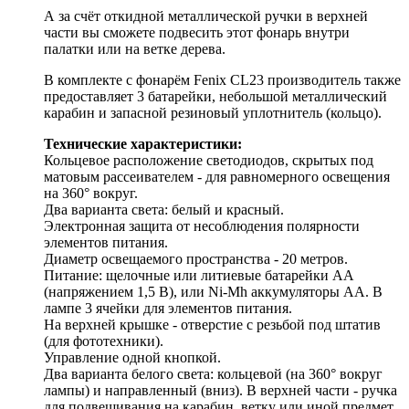
А за счёт откидной металлической ручки в верхней
части вы сможете подвесить этот фонарь внутри
палатки или на ветке дерева.
В комплекте с фонарём Fenix CL23 производитель также
предоставляет 3 батарейки, небольшой металлический
карабин и запасной резиновый уплотнитель (кольцо).
Технические характеристики:
Кольцевое расположение светодиодов, скрытых под
матовым рассеивателем - для равномерного освещения
на 360° вокруг.
Два варианта света: белый и красный.
Электронная защита от несоблюдения полярности
элементов питания.
Диаметр освещаемого пространства - 20 метров.
Питание: щелочные или литиевые батарейки АА
(напряжением 1,5 В), или Ni-Mh аккумуляторы АА. В
лампе 3 ячейки для элементов питания.
На верхней крышке - отверстие с резьбой под штатив
(для фототехники).
Управление одной кнопкой.
Два варианта белого света: кольцевой (на 360° вокруг
лампы) и направленный (вниз). В верхней части - ручка
для подвешивания на карабин, ветку или иной предмет.