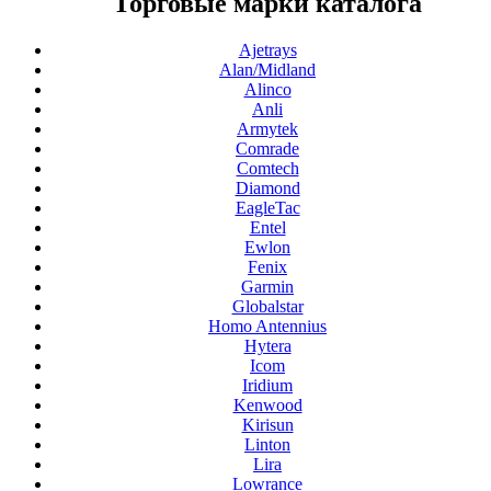
Торговые марки каталога
Ajetrays
Alan/Midland
Alinco
Anli
Armytek
Comrade
Comtech
Diamond
EagleTac
Entel
Ewlon
Fenix
Garmin
Globalstar
Homo Antennius
Hytera
Icom
Iridium
Kenwood
Kirisun
Linton
Lira
Lowrance