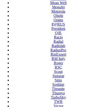
Mean Well
MegaJet
Motorola
Olight
Optim
P@RUS
President
QJE
Racio
Radial
Radiolab
RadiusPro
RigExpert
RM Italy
Roger
RSC
Scout
Sensear
Sirio
Soshine
Thrunite
Thuraya
TurboSky
TWR
Vector