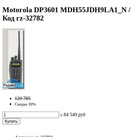
Motorola DP3601 MDH55JDH9LA1_N /
Код rz-32782
120 785
Скидка 30%
84 549
руб
x