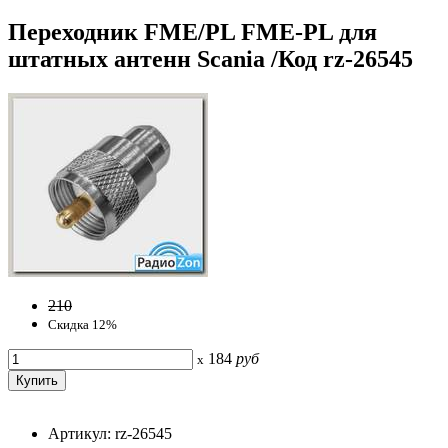
Переходник FME/PL FME-PL для
штатных антенн Scania /Код rz-26545
210
Скидка 12%
184
руб
x
Артикул: rz-26545