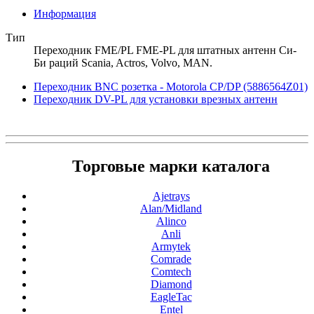
Информация
Тип
Переходник FME/PL FME-PL для штатных антенн Си-
Би раций Scania, Actros, Volvo, MAN.
Переходник BNC розетка - Motorola CP/DP (5886564Z01)
Переходник DV-PL для установки врезных антенн
Торговые марки каталога
Ajetrays
Alan/Midland
Alinco
Anli
Armytek
Comrade
Comtech
Diamond
EagleTac
Entel