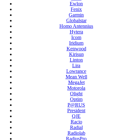
Ewlon
Fenix
Garmin
Globalstar
Homo Antennius
Hytera
Icom
Iridium
Kenwood
Kirisun
Linton
Lira
Lowrance
Mean Well
MegaJet
Motorola
Olight
Optim
P@RUS
President
QJE
Racio
Radial
Radiolab
RadiusPro