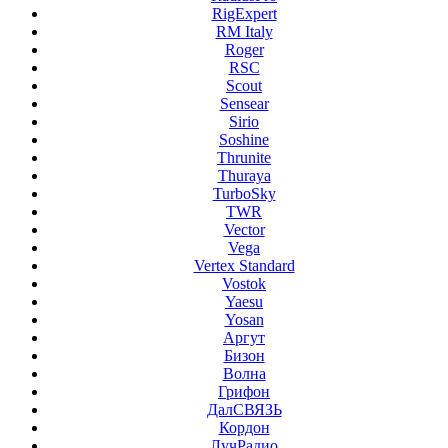
RigExpert
RM Italy
Roger
RSC
Scout
Sensear
Sirio
Soshine
Thrunite
Thuraya
TurboSky
TWR
Vector
Vega
Vertex Standard
Vostok
Yaesu
Yosan
Аргут
Бизон
Волна
Грифон
ДалСВЯЗЬ
Кордон
ЛучРадио