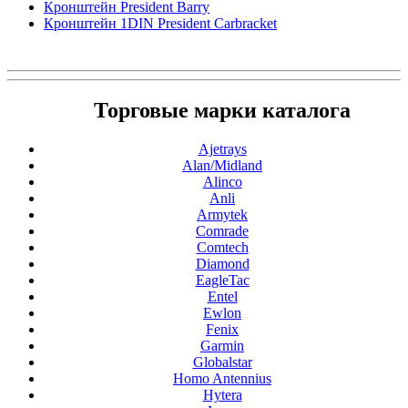
Кронштейн President Barry
Кронштейн 1DIN President Carbraсket
Торговые марки каталога
Ajetrays
Alan/Midland
Alinco
Anli
Armytek
Comrade
Comtech
Diamond
EagleTac
Entel
Ewlon
Fenix
Garmin
Globalstar
Homo Antennius
Hytera