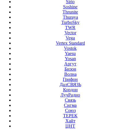
Sirio
Soshine
Thrunite
Thuraya
TurboSky
TWR
Vector
Vega
Vertex Standard
Vostok
Yaesu
Yosan
Аргут
Бизон
Волна
Грифон
ДалСВЯЗЬ
Кордон
ЛучРадио
Связь
Сигма
Союз
ТЕРЕК
Хайт
ЦНТ