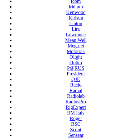
Icom
Iridium
Kenwood
Kirisun
Linton
Lira
Lowrance
Mean Well
MegaJet
Motorola
Olight
Optim
P@RUS
President
QJE
Racio
Radial
Radiolab
RadiusPro
RigExpert
RM Italy
Roger
RSC
Scout
Sensear