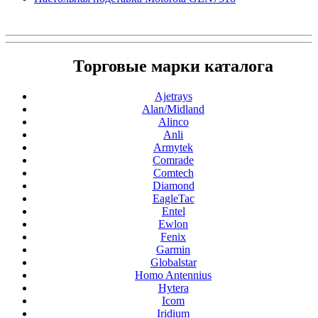
Торговые марки каталога
Ajetrays
Alan/Midland
Alinco
Anli
Armytek
Comrade
Comtech
Diamond
EagleTac
Entel
Ewlon
Fenix
Garmin
Globalstar
Homo Antennius
Hytera
Icom
Iridium