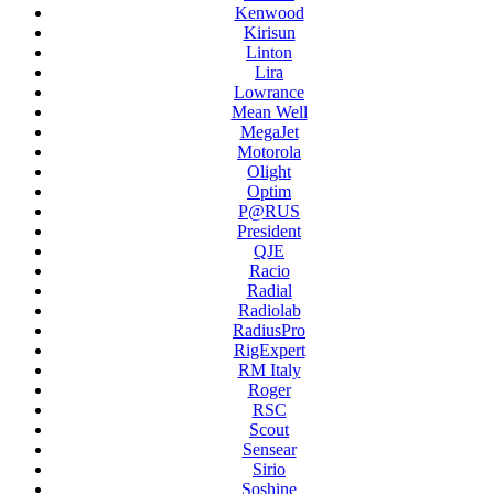
Kenwood
Kirisun
Linton
Lira
Lowrance
Mean Well
MegaJet
Motorola
Olight
Optim
P@RUS
President
QJE
Racio
Radial
Radiolab
RadiusPro
RigExpert
RM Italy
Roger
RSC
Scout
Sensear
Sirio
Soshine