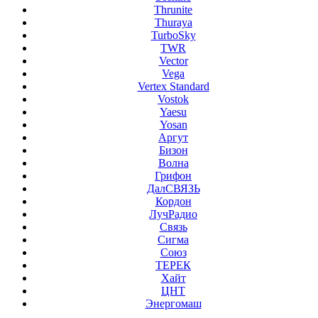
Thrunite
Thuraya
TurboSky
TWR
Vector
Vega
Vertex Standard
Vostok
Yaesu
Yosan
Аргут
Бизон
Волна
Грифон
ДалСВЯЗЬ
Кордон
ЛучРадио
Связь
Сигма
Союз
ТЕРЕК
Хайт
ЦНТ
Энергомаш