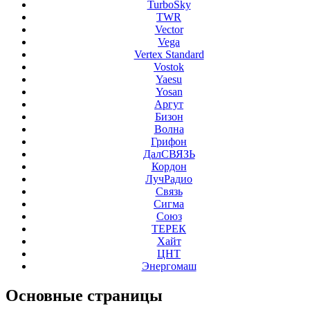
TurboSky
TWR
Vector
Vega
Vertex Standard
Vostok
Yaesu
Yosan
Аргут
Бизон
Волна
Грифон
ДалСВЯЗЬ
Кордон
ЛучРадио
Связь
Сигма
Союз
ТЕРЕК
Хайт
ЦНТ
Энергомаш
Основные
страницы