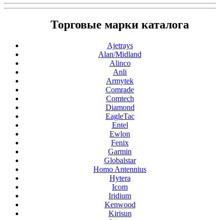
Торговые марки каталога
Ajetrays
Alan/Midland
Alinco
Anli
Armytek
Comrade
Comtech
Diamond
EagleTac
Entel
Ewlon
Fenix
Garmin
Globalstar
Homo Antennius
Hytera
Icom
Iridium
Kenwood
Kirisun