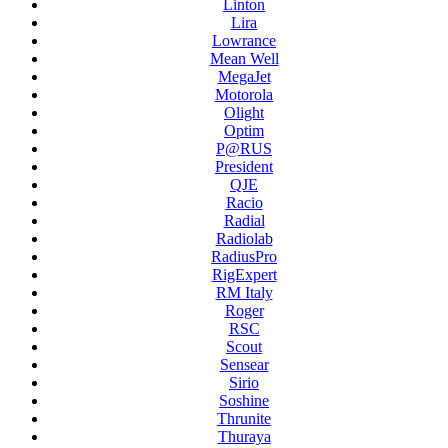
Linton
Lira
Lowrance
Mean Well
MegaJet
Motorola
Olight
Optim
P@RUS
President
QJE
Racio
Radial
Radiolab
RadiusPro
RigExpert
RM Italy
Roger
RSC
Scout
Sensear
Sirio
Soshine
Thrunite
Thuraya