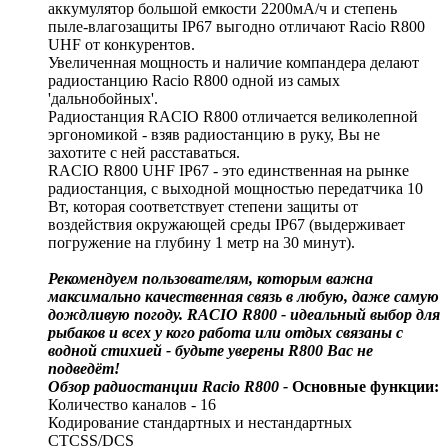
аккумулятор большой емкости 2200мА/ч и степень
пыле-влагозащиты IP67 выгодно отличают Racio R800
UHF от конкурентов.
Увеличенная мощность и наличие компандера делают
радиостанцию Racio R800 одной из самых
'дальнобойных'.
Радиостанция RACIO R800 отличается великолепной
эргономикой - взяв радиостанцию в руку, Вы не
захотите с ней расставаться.
RACIO R800 UHF IP67 - это единственная на рынке
радиостанция, с выходной мощностью передатчика 10
Вт, которая соответствует степени защиты от
воздействия окружающей среды IP67 (выдерживает
погружение на глубину 1 метр на 30 минут).
Рекомендуем пользователям, которым важна
максимально качественная связь в любую, даже самую
дождливую погоду. RACIO R800 - идеальный выбор для
рыбаков и всех у кого работа или отдых связаны с
водной стихией - будьте уверены R800 Вас не
подведёт!
Обзор радиостанции Racio R800 -
Основные функции:
Количество каналов - 16
Кодирование стандартных и нестандартных
CTCSS/DCS