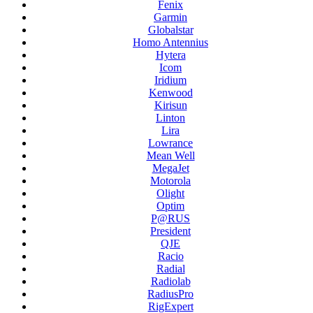
Fenix
Garmin
Globalstar
Homo Antennius
Hytera
Icom
Iridium
Kenwood
Kirisun
Linton
Lira
Lowrance
Mean Well
MegaJet
Motorola
Olight
Optim
P@RUS
President
QJE
Racio
Radial
Radiolab
RadiusPro
RigExpert