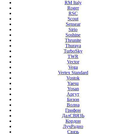
RM Italy
Roger
RSC
Scout
Sensear
Sirio
Soshine
Thrunite
Thuraya
TurboSky
TWR
Vector
Vega
Vertex Standard
Vostok
Yaesu
Yosan
Аргут
Бизон
Волна
Грифон
ДалСВЯЗЬ
Кордон
ЛучРадио
Связь