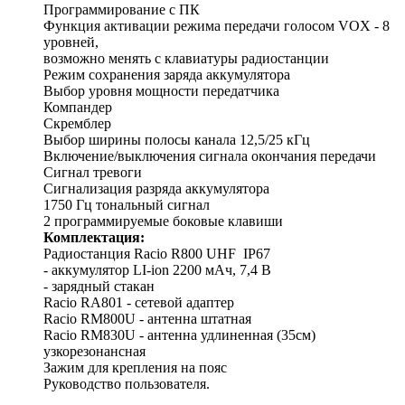
Программирование с ПК
Функция активации режима передачи голосом VOX - 8
уровней,
возможно менять с клавиатуры радиостанции
Режим сохранения заряда аккумулятора
Выбор уровня мощности передатчика
Компандер
Скремблер
Выбор ширины полосы канала 12,5/25 кГц
Включение/выключения сигнала окончания передачи
Сигнал тревоги
Сигнализация разряда аккумулятора
1750 Гц тональный сигнал
2 программируемые боковые клавиши
Комплектация:
Радиостанция Racio R800 UHF IP67
- аккумулятор LI-ion 2200 мАч, 7,4 В
- зарядный стакан
Racio RA801 - сетевой адаптер
Racio RM800U - антенна штатная
Racio RM830U - антенна удлиненная (35см)
узкорезонансная
Зажим для крепления на пояс
Руководство пользователя.